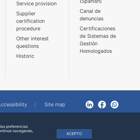
(Spanish)
Service provision
Canal de
Supplier
denuncias
certification
procedure
Certificaciones
de Sistemas de
Other interest
Gestión
questions
Homologados
Historic
ccessibility
Site map
LinkedIn
Facebook
WhatsApp
las preferencias
continúa navegando,
ACEPTO