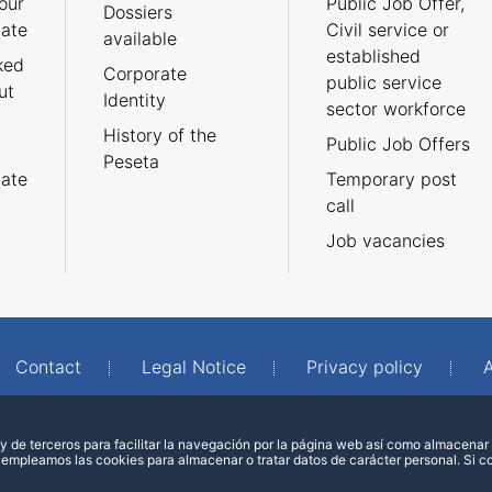
our
Public Job Offer,
Dossiers
cate
Civil service or
available
established
ked
Corporate
public service
ut
Identity
sector workforce
History of the
Public Job Offers
Peseta
cate
Temporary post
call
Job vacancies
Contact
Legal Notice
Privacy policy
A
 de terceros para facilitar la navegación por la página web así como almacenar 
 empleamos las cookies para almacenar o tratar datos de carácter personal. Si 