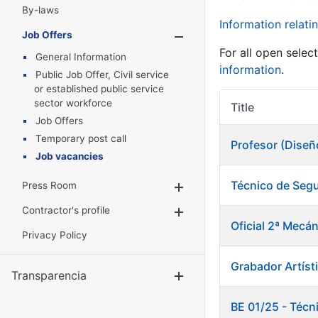
By-laws
Information relatin
Job Offers
Show/Hide
For all open selec
General Information
information
.
Public Job Offer, Civil service
or established public service
sector workforce
Title
Job Offers
Temporary post call
Profesor (Diseñ
Job vacancies
Técnico de Segu
Press Room
Show/Hide
Contractor's profile
Show/Hide
Oficial 2ª Mecán
Privacy Policy
Grabador Artísti
Transparencia
Show/Hide
BE 01/25 - Técn