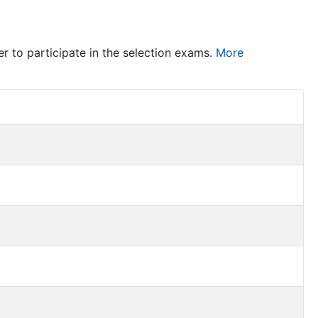
er to participate in the selection exams.
More
Item Act