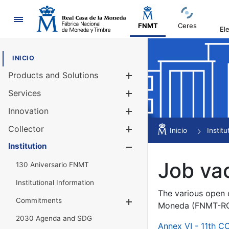
Navigation
FNMT
Ceres
El
INICIO
Products and Solutions
Show/Hide
Services
Show/Hide
Innovation
Show/Hide
Collector
Show/Hide
Inicio
Institu
Institution
Show/Hide
Job va
130 Aniversario FNMT
Institutional Information
The various open c
Commitments
Show/Hide
Moneda (FNMT-RCM
2030 Agenda and SDG
Annex VI - 11th