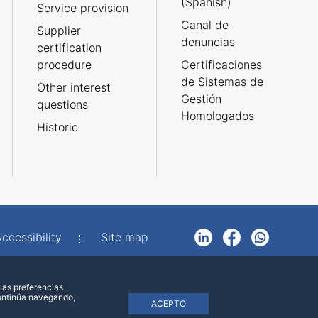
(Spanish)
Service provision
Canal de
Supplier
denuncias
certification
procedure
Certificaciones
de Sistemas de
Other interest
Gestión
questions
Homologados
Historic
ccessibility
Site map
LinkedIn
Facebook
WhatsApp
las preferencias
continúa navegando,
ACEPTO