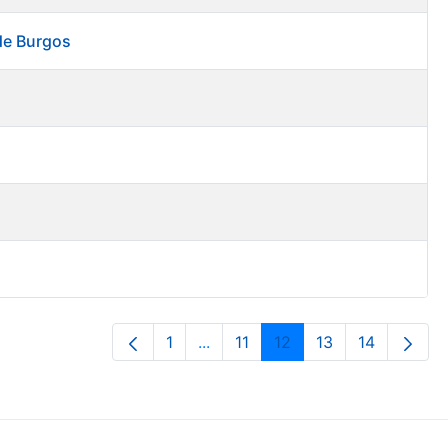
 de Burgos
1
...
11
12
13
14
Page
Intermediate Pages Use TAB to 
Page
Page
Page
Page