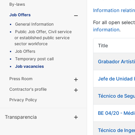
By-laws
Information relatin
Job Offers
Show/Hide
For all open selec
General Information
information
.
Public Job Offer, Civil service
or established public service
sector workforce
Title
Job Offers
Temporary post call
Grabador Artísti
Job vacancies
Jefe de Unidad 
Press Room
Show/Hide
Contractor's profile
Show/Hide
Técnico de Segu
Privacy Policy
BE 04/20 - Méd
Transparencia
Show/Hide
Técnico de Inge