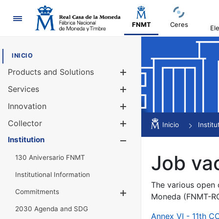
Navigation
FNMT
Ceres
El
INICIO
Products and Solutions
Show/Hide
Services
Show/Hide
Innovation
Show/Hide
Collector
Show/Hide
Inicio
Institu
Institution
Show/Hide
Job va
130 Aniversario FNMT
Institutional Information
The various open c
Commitments
Show/Hide
Moneda (FNMT-RCM
2030 Agenda and SDG
Annex VI - 11th