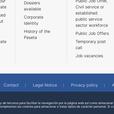
our
Public Job Offer,
Dossiers
cate
Civil service or
available
established
ked
Corporate
public service
ut
Identity
sector workforce
History of the
Public Job Offers
Peseta
cate
Temporary post
call
Job vacancies
Contact
Legal Notice
Privacy policy
A
 de terceros para facilitar la navegación por la página web así como almacenar 
 empleamos las cookies para almacenar o tratar datos de carácter personal. Si 