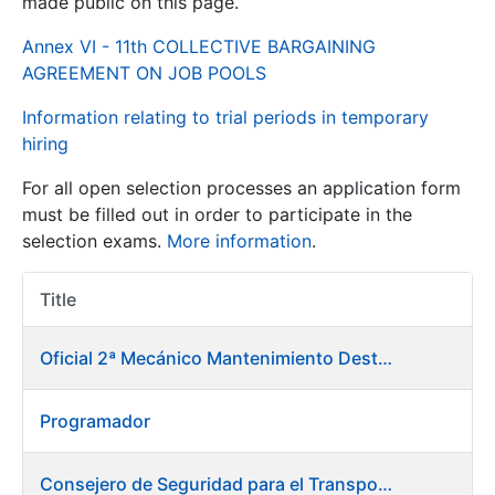
made public on this page.
Annex VI - 11th COLLECTIVE BARGAINING
Show/Hide
AGREEMENT ON JOB POOLS
Information relating to trial periods in temporary
hiring
For all open selection processes an application form
must be filled out in order to participate in the
selection exams.
More information
.
Show/Hide
Title
Item Act
Show/Hide
Oficial 2ª Mecánico Mantenimiento Destacado
Programador
Show/Hide
Consejero de Seguridad para el Transporte y Medio Ambiente