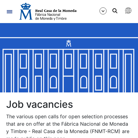
Navigation
Show/Hide
Show/Hide
Show/Hide
Show/Hide
Show/Hide
Job vacancies
The various open calls for open selection processes
Show/Hide
that are on offer at the Fábrica Nacional de Moneda
y Timbre - Real Casa de la Moneda (FNMT-RCM) are