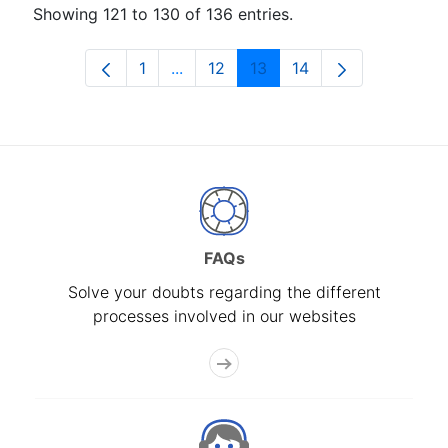
Showing 121 to 130 of 136 entries.
1
...
12
13
14
Page
Intermediate Pages Use TAB to navi
Page
Page
Page
FAQs
Solve your doubts regarding the different
processes involved in our websites