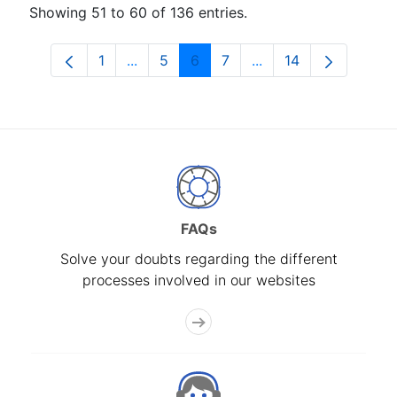
Showing 51 to 60 of 136 entries.
1
...
5
6
7
...
14
Page
Intermediate Pages Use TAB to navigat
Page
Page
Page
Intermediate Pages U
Page
FAQs
Solve your doubts regarding the different
processes involved in our websites