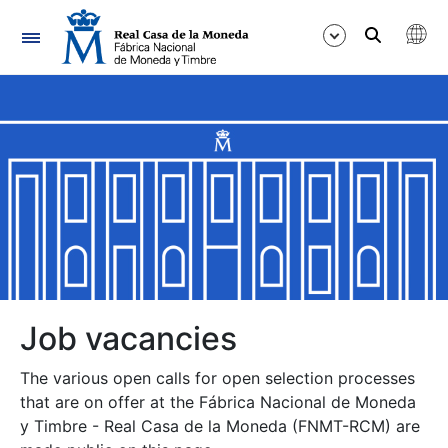
Navigation
Show/Hide
Show/Hide
Show/Hide
Show/Hide
Show/Hide
Job vacancies
The various open calls for open selection processes
Show/Hide
that are on offer at the Fábrica Nacional de Moneda
y Timbre - Real Casa de la Moneda (FNMT-RCM) are