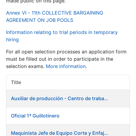
made public on this page.
Annex VI - 11th COLLECTIVE BARGAINING
Show/Hide
AGREEMENT ON JOB POOLS
Information relating to trial periods in temporary
hiring
For all open selection processes an application form
must be filled out in order to participate in the
selection exams.
More information
.
Show/Hide
Title
Item Act
Show/Hide
Auxiliar de producción - Centro de trabajo de Burgos
Oficial 1ª Guillotinero
Show/Hide
Maquinista Jefe de Equipo Corte y Enfajado