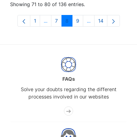
Showing 71 to 80 of 136 entries.
1
...
7
8
9
...
14
Page
Intermediate Pages Use TAB to navigat
Page
Page
Page
Intermediate Pages U
Page
FAQs
Solve your doubts regarding the different
processes involved in our websites