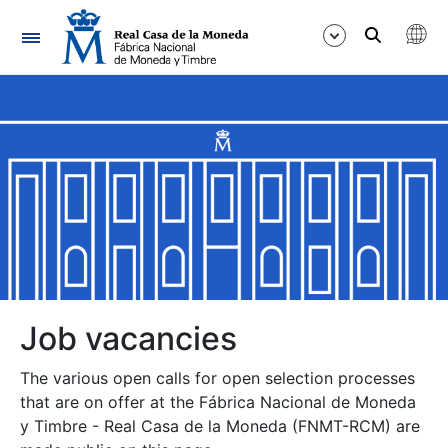
Navigation
Show/Hide
Show/Hide
Show/Hide
Show/Hide
Show/Hide
Job vacancies
The various open calls for open selection processes
Show/Hide
that are on offer at the Fábrica Nacional de Moneda
y Timbre - Real Casa de la Moneda (FNMT-RCM) are