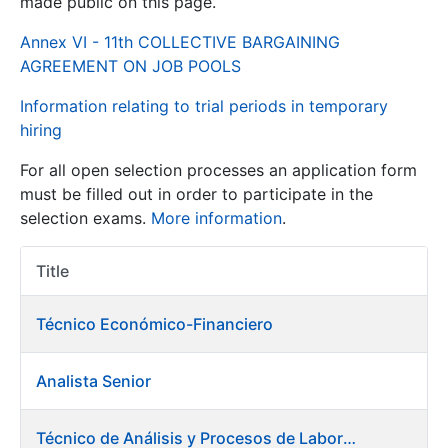
made public on this page.
Annex VI - 11th COLLECTIVE BARGAINING
Show/Hide
AGREEMENT ON JOB POOLS
Information relating to trial periods in temporary
hiring
For all open selection processes an application form
must be filled out in order to participate in the
selection exams.
More information
.
Show/Hide
Title
Item Act
Show/Hide
Técnico Económico-Financiero
Analista Senior
Show/Hide
Técnico de Análisis y Procesos de Laboratorio