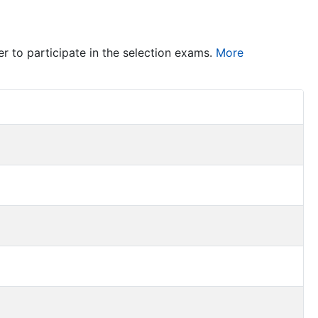
er to participate in the selection exams.
More
Item Act