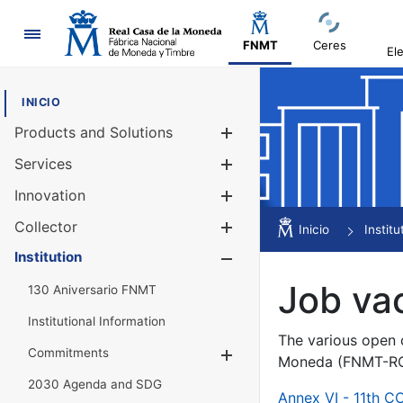
Navigation
FNMT
Ceres
El
INICIO
Products and Solutions
Show/Hide
Services
Show/Hide
Innovation
Show/Hide
Collector
Show/Hide
Inicio
Institu
Institution
Show/Hide
Job va
130 Aniversario FNMT
Institutional Information
The various open c
Commitments
Show/Hide
Moneda (FNMT-RCM
2030 Agenda and SDG
Annex VI - 11th