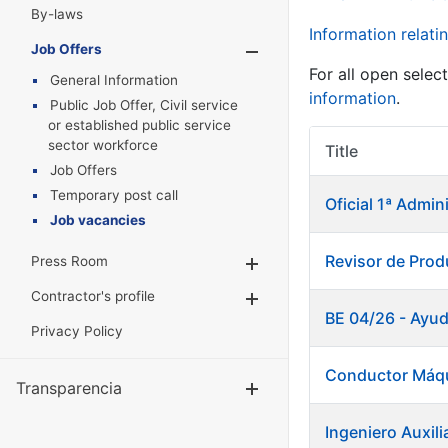
By-laws
Information relatin
Job Offers
Show/Hide
For all open selec
General Information
information
.
Public Job Offer, Civil service
or established public service
sector workforce
Title
Job Offers
Temporary post call
Oficial 1ª Admin
Job vacancies
Revisor de Pro
Press Room
Show/Hide
Contractor's profile
Show/Hide
BE 04/26 - Ayud
Privacy Policy
Conductor Máqu
Transparencia
Show/Hide
Ingeniero Auxili