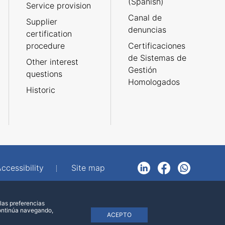
(Spanish)
Service provision
Canal de
Supplier
denuncias
certification
procedure
Certificaciones
de Sistemas de
Other interest
Gestión
questions
Homologados
Historic
ccessibility
Site map
LinkedIn
Facebook
WhatsApp
las preferencias
continúa navegando,
ACEPTO