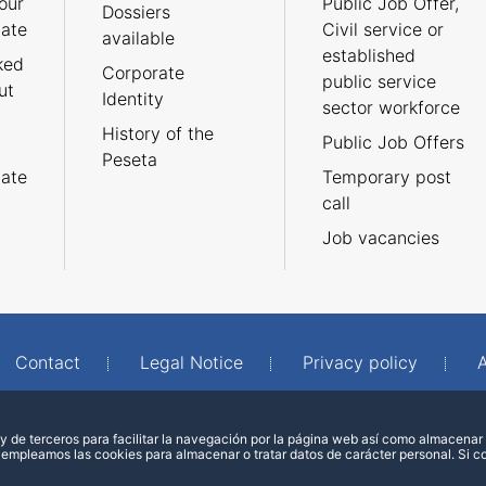
our
Public Job Offer,
Dossiers
cate
Civil service or
available
established
ked
Corporate
public service
ut
Identity
sector workforce
History of the
Public Job Offers
Peseta
cate
Temporary post
call
Job vacancies
Contact
Legal Notice
Privacy policy
A
 de terceros para facilitar la navegación por la página web así como almacenar 
 empleamos las cookies para almacenar o tratar datos de carácter personal. Si 