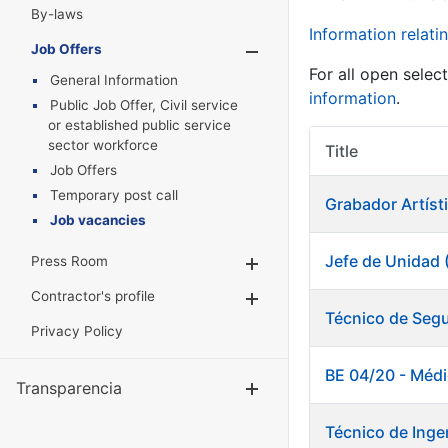
By-laws
Information relatin
Job Offers
Show/Hide
For all open selec
General Information
information
.
Public Job Offer, Civil service
or established public service
sector workforce
Title
Job Offers
Temporary post call
Grabador Artísti
Job vacancies
Jefe de Unidad 
Press Room
Show/Hide
Contractor's profile
Show/Hide
Técnico de Segu
Privacy Policy
BE 04/20 - Méd
Transparencia
Show/Hide
Técnico de Inge