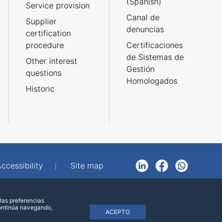
(Spanish)
Service provision
Canal de
Supplier
denuncias
certification
procedure
Certificaciones
de Sistemas de
Other interest
Gestión
questions
Homologados
Historic
ccessibility
Site map
LinkedIn
Facebook
WhatsApp
las preferencias
continúa navegando,
ACEPTO