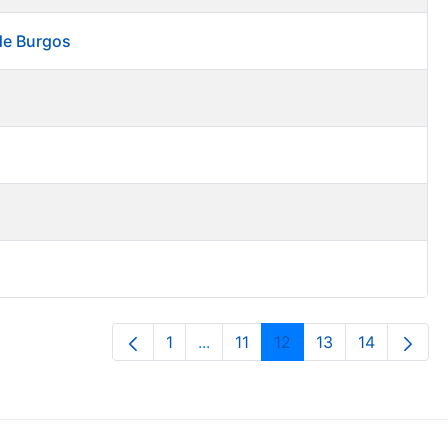
 de Burgos
1
...
11
12
13
14
Page
Intermediate Pages Use TAB to 
Page
Page
Page
Page