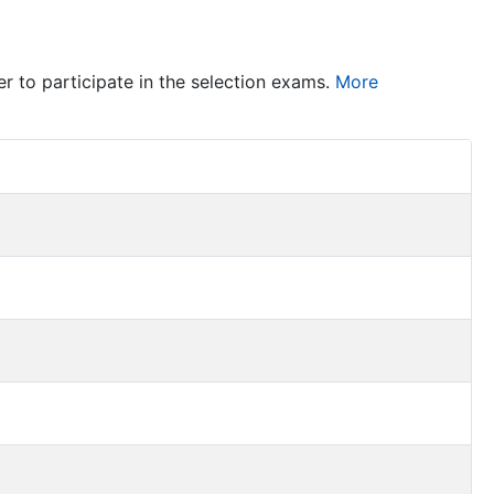
er to participate in the selection exams.
More
Item Act