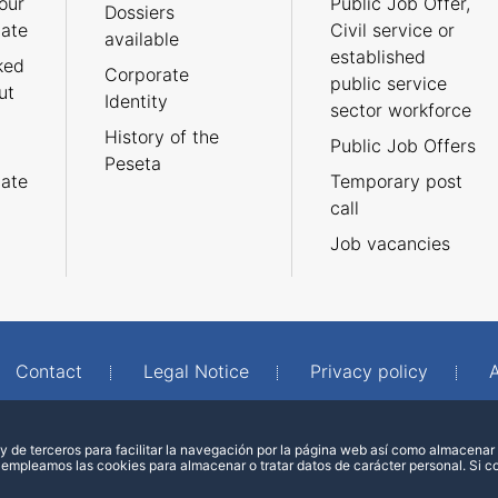
our
Public Job Offer,
Dossiers
cate
Civil service or
available
established
ked
Corporate
public service
ut
Identity
sector workforce
History of the
Public Job Offers
Peseta
cate
Temporary post
call
Job vacancies
Contact
Legal Notice
Privacy policy
A
 de terceros para facilitar la navegación por la página web así como almacenar 
 empleamos las cookies para almacenar o tratar datos de carácter personal. Si 