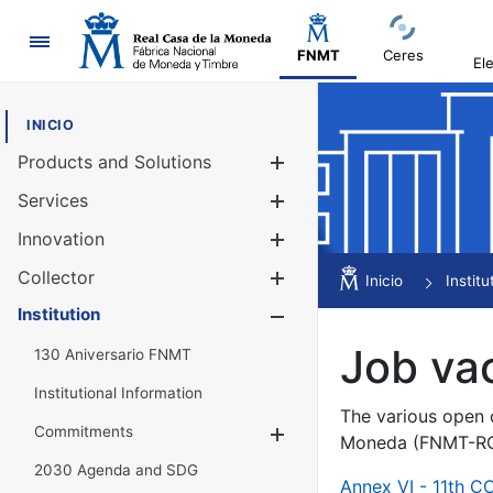
Navigation
FNMT
Ceres
El
INICIO
Products and Solutions
Show/Hide
Services
Show/Hide
Innovation
Show/Hide
Collector
Show/Hide
Inicio
Institu
Institution
Show/Hide
Job va
130 Aniversario FNMT
Institutional Information
The various open c
Commitments
Show/Hide
Moneda (FNMT-RCM
2030 Agenda and SDG
Annex VI - 11th