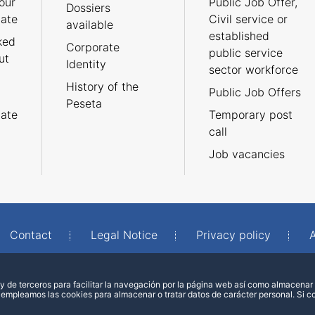
our
Public Job Offer,
Dossiers
cate
Civil service or
available
established
ked
Corporate
public service
ut
Identity
sector workforce
History of the
Public Job Offers
Peseta
cate
Temporary post
call
Job vacancies
Contact
Legal Notice
Privacy policy
A
 de terceros para facilitar la navegación por la página web así como almacenar 
 empleamos las cookies para almacenar o tratar datos de carácter personal. Si 