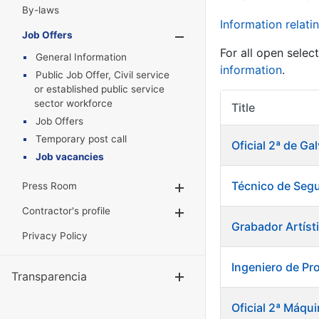
By-laws
Information relatin
Job Offers
Show/Hide
For all open selec
General Information
information
.
Public Job Offer, Civil service
or established public service
sector workforce
Title
Job Offers
Temporary post call
Oficial 2ª de Ga
Job vacancies
Técnico de Segu
Press Room
Show/Hide
Contractor's profile
Show/Hide
Grabador Artís
Privacy Policy
Ingeniero de Pr
Transparencia
Show/Hide
Oficial 2ª Máqu