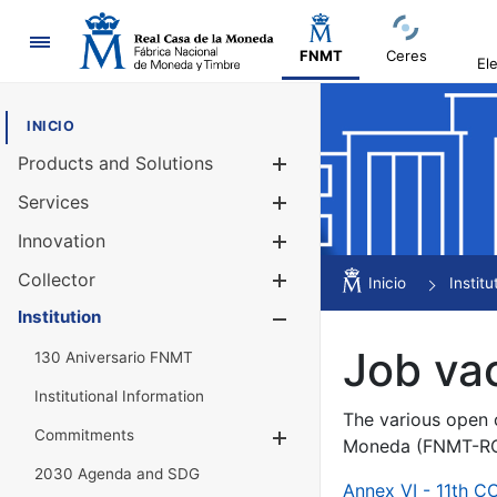
Navigation
FNMT
Ceres
El
INICIO
Products and Solutions
Show/Hide
Services
Show/Hide
Innovation
Show/Hide
Collector
Show/Hide
Inicio
Institu
Institution
Show/Hide
Job va
130 Aniversario FNMT
Institutional Information
The various open c
Commitments
Show/Hide
Moneda (FNMT-RCM
2030 Agenda and SDG
Annex VI - 11th