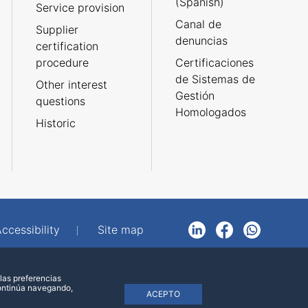
(Spanish)
Service provision
Canal de
Supplier
denuncias
certification
procedure
Certificaciones
de Sistemas de
Other interest
Gestión
questions
Homologados
Historic
ccessibility
Site map
LinkedIn
Facebook
WhatsApp
las preferencias
continúa navegando,
ACEPTO