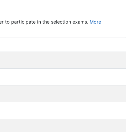
er to participate in the selection exams.
More
Item Act