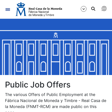
Navigation
Show/Hide
Show/Hide
Show/Hide
Show/Hide
Show/Hide
Public Job Offers
The various Offers of Public Employment at the
Show/Hide
Fábrica Nacional de Moneda y Timbre - Real Casa de
la Moneda (FNMT-RCM) are made public on this