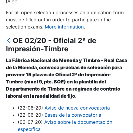
page.
For all open selection processes an application form
Show/Hide
must be filled out in order to participate in the
selection exams.
More information
.
OE 02/20 - Oficial 2ª de
Impresión-Timbre
La Fábrica Nacional de Moneda y Tlmbre - Real Casa
de la Moneda, convoca pruebas de selección para
proveer 15 plazas de Oficial 2ª de Impresión-
Show/Hide
Timbre (nivel 9, pte. BOE) en la plantilla del
Departamento de Timbre en régimen de contrato
Show/Hide
laboral en la modalidad de fijo.
(22-06-20)
Aviso de nueva convocatoria
(22-06-20)
Bases de la convocatoria
Show/Hide
(03-07-20)
Aviso sobre la documentación
específica