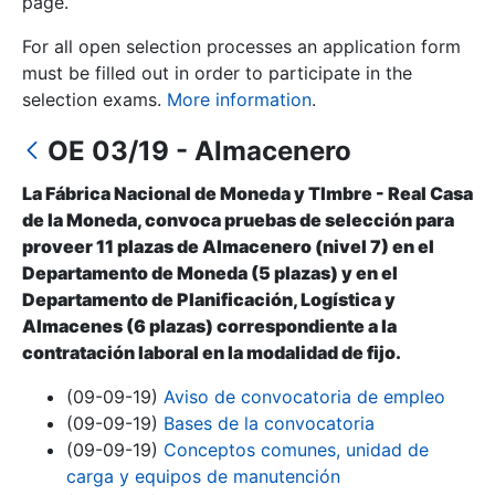
page.
For all open selection processes an application form
Show/Hide
must be filled out in order to participate in the
selection exams.
More information
.
OE 03/19 - Almacenero
La Fábrica Nacional de Moneda y Tlmbre - Real Casa
de la Moneda, convoca pruebas de selección para
proveer 11 plazas de Almacenero (nivel 7) en el
Departamento de Moneda (5 plazas) y en el
Show/Hide
Departamento de Planificación, Logística y
Almacenes (6 plazas) correspondiente a la
Show/Hide
contratación laboral en la modalidad de fijo.
(09-09-19)
Aviso de convocatoria de empleo
(09-09-19)
Bases de la convocatoria
Show/Hide
(09-09-19)
Conceptos comunes, unidad de
carga y equipos de manutención