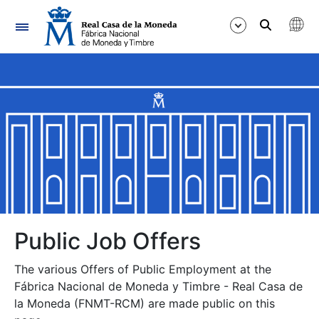
Navigation
Show/Hide
Show/Hide
Show/Hide
Show/Hide
Show/Hide
Public Job Offers
The various Offers of Public Employment at the
Show/Hide
Fábrica Nacional de Moneda y Timbre - Real Casa de
la Moneda (FNMT-RCM) are made public on this