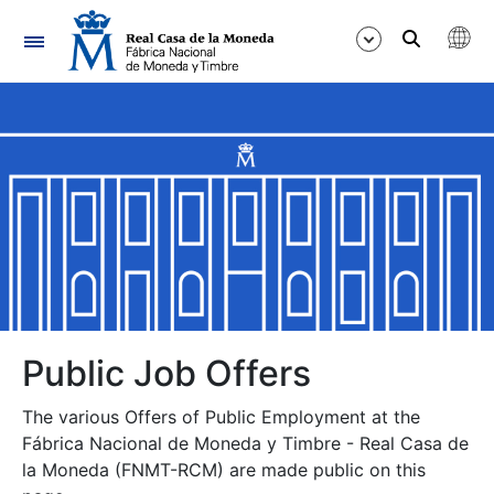
Navigation
Show/Hide
Show/Hide
Show/Hide
Show/Hide
Show/Hide
Public Job Offers
The various Offers of Public Employment at the
Show/Hide
Fábrica Nacional de Moneda y Timbre - Real Casa de
la Moneda (FNMT-RCM) are made public on this