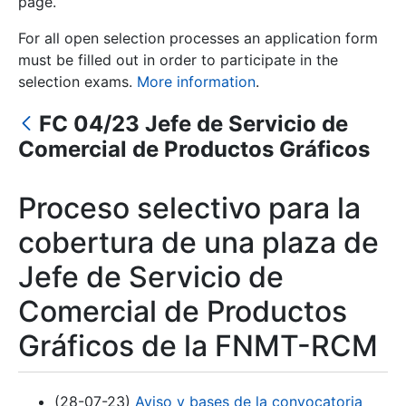
page.
For all open selection processes an application form
Show/Hide
must be filled out in order to participate in the
selection exams.
More information
.
FC 04/23 Jefe de Servicio de
Comercial de Productos Gráficos
Proceso selectivo para la
cobertura de una plaza de
Show/Hide
Jefe de Servicio de
Show/Hide
Comercial de Productos
Gráficos de la FNMT-RCM
Show/Hide
(28-07-23)
Aviso y bases de la convocatoria