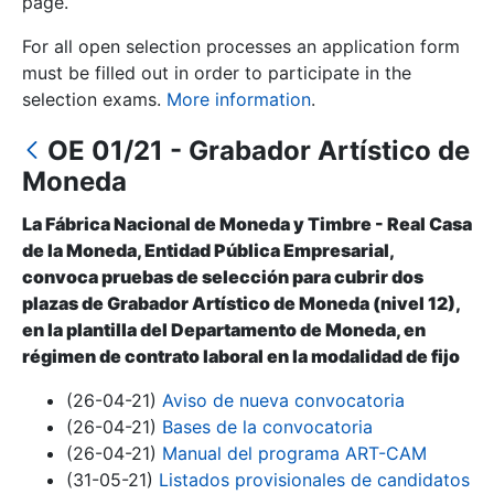
page.
For all open selection processes an application form
Show/Hide
must be filled out in order to participate in the
selection exams.
More information
.
OE 01/21 - Grabador Artístico de
Moneda
La Fábrica Nacional de Moneda y Timbre - Real Casa
de la Moneda, Entidad Pública Empresarial,
convoca pruebas de selección para cubrir dos
Show/Hide
plazas de Grabador Artístico de Moneda (nivel 12),
en la plantilla del Departamento de Moneda, en
Show/Hide
régimen de contrato laboral en la modalidad de fijo
(26-04-21)
Aviso de nueva convocatoria
(26-04-21)
Bases de la convocatoria
Show/Hide
(26-04-21)
Manual del programa ART-CAM
(31-05-21)
Listados provisionales de candidatos