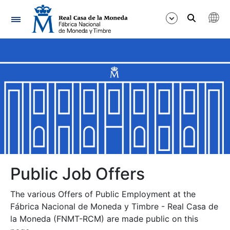
Navigation
Show/Hide
Show/Hide
Show/Hide
Show/Hide
Show/Hide
Public Job Offers
The various Offers of Public Employment at the
Show/Hide
Fábrica Nacional de Moneda y Timbre - Real Casa de
la Moneda (FNMT-RCM) are made public on this