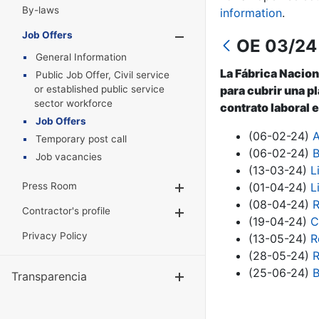
By-laws
information
.
Job Offers
Show/Hide
OE 03/24 
General Information
La Fábrica Nacion
Public Job Offer, Civil service
or established public service
para cubrir una p
sector workforce
contrato laboral e
Job Offers
(06-02-24)
A
Temporary post call
(06-02-24)
B
Job vacancies
(13-03-24)
L
Press Room
(01-04-24)
L
Show/Hide
(08-04-24)
R
Contractor's profile
Show/Hide
(19-04-24)
C
Privacy Policy
(13-05-24)
R
(28-05-24)
R
(25-06-24)
B
Transparencia
Show/Hide