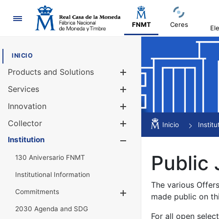
Navigation
FNMT
Ceres
El
INICIO
Products and Solutions
Show/Hide
Services
Show/Hide
Innovation
Show/Hide
Collector
Show/Hide
Inicio
Institu
Institution
Show/Hide
Public 
130 Aniversario FNMT
Institutional Information
The various Offer
Commitments
Show/Hide
made public on th
2030 Agenda and SDG
For all open selec