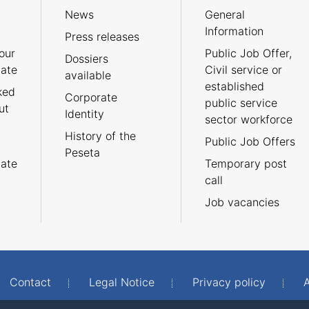
News
General
Information
Press releases
our
Public Job Offer,
Dossiers
cate
Civil service or
available
established
ked
Corporate
public service
ut
Identity
sector workforce
History of the
Public Job Offers
Peseta
cate
Temporary post
call
Job vacancies
Contact
Legal Notice
Privacy policy
A