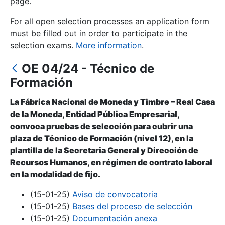
page.
For all open selection processes an application form
Show/Hide
must be filled out in order to participate in the
selection exams.
More information
.
OE 04/24 - Técnico de
Formación
La Fábrica Nacional de Moneda y Timbre – Real Casa
de la Moneda, Entidad Pública Empresarial,
convoca pruebas de selección para cubrir una
Show/Hide
plaza de Técnico de Formación (nivel 12), en la
plantilla de la Secretaria General y Dirección de
Show/Hide
Recursos Humanos, en régimen de contrato laboral
en la modalidad de fijo.
(15-01-25)
Aviso de convocatoria
Show/Hide
(15-01-25)
Bases del proceso de selección
(15-01-25)
Documentación anexa