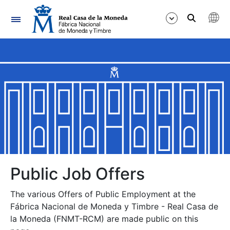
Navigation
Show/Hide
Show/Hide
Show/Hide
Show/Hide
Show/Hide
Public Job Offers
The various Offers of Public Employment at the
Show/Hide
Fábrica Nacional de Moneda y Timbre - Real Casa de
la Moneda (FNMT-RCM) are made public on this