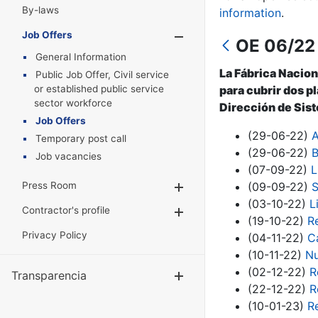
By-laws
information
.
Job Offers
Show/Hide
OE 06/22 
General Information
La Fábrica Nacion
Public Job Offer, Civil service
or established public service
para cubrir dos pl
sector workforce
Dirección de Sist
Job Offers
(29-06-22)
A
Temporary post call
(29-06-22)
B
Job vacancies
(07-09-22)
L
Press Room
(09-09-22)
S
Show/Hide
(03-10-22)
L
Contractor's profile
Show/Hide
(19-10-22)
R
Privacy Policy
(04-11-22)
C
(10-11-22)
Nu
(02-12-22)
R
Transparencia
Show/Hide
(22-12-22)
R
(10-01-23)
Re