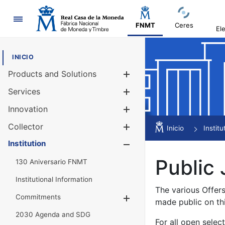
Navigation
FNMT
Ceres
El
INICIO
Products and Solutions
Show/Hide
Services
Show/Hide
Innovation
Show/Hide
Collector
Show/Hide
Inicio
Institu
Institution
Show/Hide
Public 
130 Aniversario FNMT
Institutional Information
The various Offer
Commitments
Show/Hide
made public on th
2030 Agenda and SDG
For all open selec