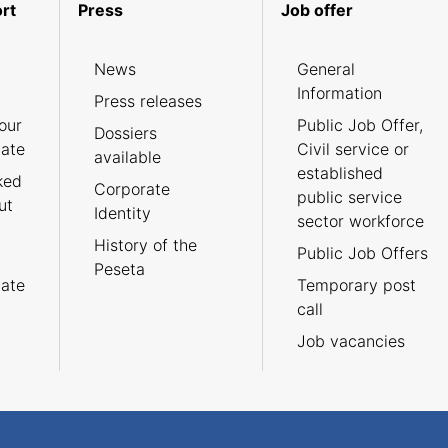
rt
Press
Job offer
News
General
Information
Press releases
our
Public Job Offer,
Dossiers
cate
Civil service or
available
established
ked
Corporate
public service
ut
Identity
sector workforce
History of the
Public Job Offers
Peseta
cate
Temporary post
call
Job vacancies