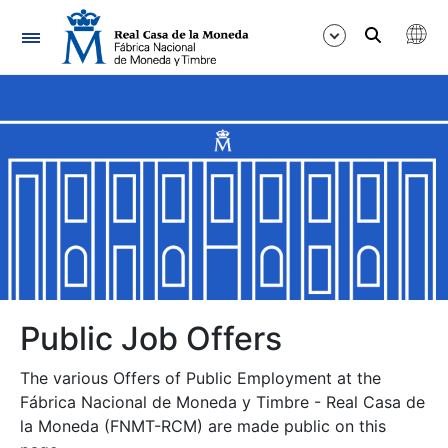
Navigation
Show/Hide
Show/Hide
Show/Hide
Show/Hide
Show/Hide
Public Job Offers
The various Offers of Public Employment at the
Show/Hide
Fábrica Nacional de Moneda y Timbre - Real Casa de
la Moneda (FNMT-RCM) are made public on this