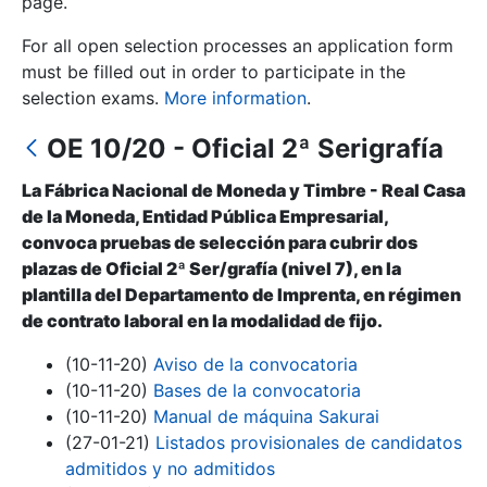
page.
For all open selection processes an application form
Show/Hide
must be filled out in order to participate in the
selection exams.
More information
.
OE 10/20 - Oficial 2ª Serigrafía
La Fábrica Nacional de Moneda y Timbre - Real Casa
de la Moneda, Entidad Pública Empresarial,
convoca pruebas de selección para cubrir dos
plazas de Oficial 2ª Ser/grafía (nivel 7), en la
Show/Hide
plantilla del Departamento de Imprenta, en régimen
de contrato laboral en la modalidad de fijo.
Show/Hide
(10-11-20)
Aviso de la convocatoria
(10-11-20)
Bases de la convocatoria
(10-11-20)
Manual de máquina Sakurai
Show/Hide
(27-01-21)
Listados provisionales de candidatos
admitidos y no admitidos