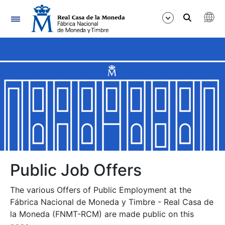
Navigation
Show/Hide
Show/Hide
Show/Hide
Show/Hide
Show/Hide
Public Job Offers
The various Offers of Public Employment at the
Show/Hide
Fábrica Nacional de Moneda y Timbre - Real Casa de
la Moneda (FNMT-RCM) are made public on this