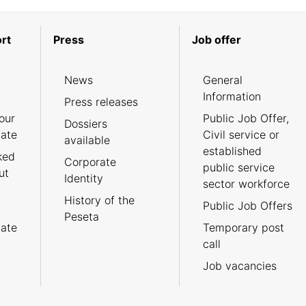
rt
Press
Job offer
News
General
Information
Press releases
our
Public Job Offer,
Dossiers
cate
Civil service or
available
established
ked
Corporate
public service
ut
Identity
sector workforce
History of the
Public Job Offers
Peseta
cate
Temporary post
call
Job vacancies