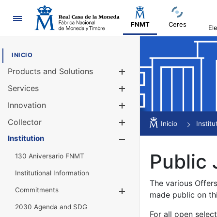
Navigation
FNMT
Ceres
El
INICIO
Products and Solutions
Show/Hide
Services
Show/Hide
Innovation
Show/Hide
Collector
Show/Hide
Inicio
Institu
Institution
Show/Hide
Public 
130 Aniversario FNMT
Institutional Information
The various Offer
Commitments
Show/Hide
made public on th
2030 Agenda and SDG
For all open selec