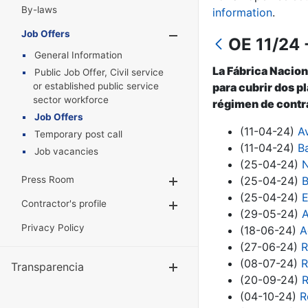
By-laws
information
.
Job Offers
Show/Hide
OE 11/24 -
General Information
La Fábrica Nacion
Public Job Offer, Civil service
or established public service
para cubrir dos p
sector workforce
régimen de contra
Job Offers
(11-04-24)
A
Temporary post call
(11-04-24)
B
Job vacancies
(25-04-24)
N
Press Room
(25-04-24)
B
Show/Hide
(25-04-24)
E
Contractor's profile
Show/Hide
(29-05-24)
A
Privacy Policy
(18-06-24)
A
(27-06-24)
R
(08-07-24)
R
Transparencia
Show/Hide
(20-09-24)
R
(04-10-24)
R