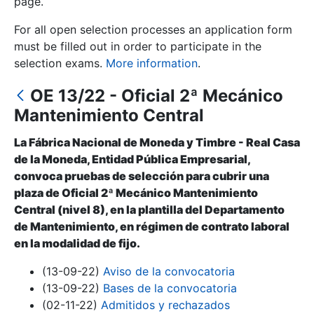
page.
For all open selection processes an application form
Show/Hide
must be filled out in order to participate in the
selection exams.
More information
.
OE 13/22 - Oficial 2ª Mecánico
Mantenimiento Central
La Fábrica Nacional de Moneda y Timbre - Real Casa
de la Moneda, Entidad Pública Empresarial,
convoca pruebas de selección para cubrir una
Show/Hide
plaza de Oficial 2ª Mecánico Mantenimiento
Central (nivel 8), en la plantilla del Departamento
Show/Hide
de Mantenimiento, en régimen de contrato laboral
en la modalidad de fijo.
(13-09-22)
Aviso de la convocatoria
Show/Hide
(13-09-22)
Bases de la convocatoria
(02-11-22)
Admitidos y rechazados