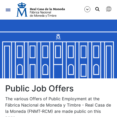
Navigation
Show/Hide
Show/Hide
Show/Hide
Show/Hide
Show/Hide
Public Job Offers
The various Offers of Public Employment at the
Show/Hide
Fábrica Nacional de Moneda y Timbre - Real Casa de
la Moneda (FNMT-RCM) are made public on this