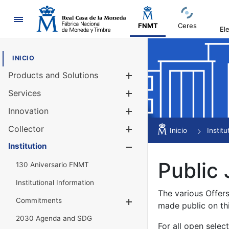
Navigation
FNMT
Ceres
El
INICIO
Products and Solutions
Show/Hide
Services
Show/Hide
Innovation
Show/Hide
Collector
Show/Hide
Inicio
Institu
Institution
Show/Hide
Public 
130 Aniversario FNMT
Institutional Information
The various Offer
Commitments
Show/Hide
made public on th
2030 Agenda and SDG
For all open selec