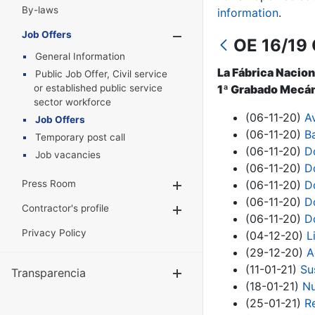
By-laws
information
.
Job Offers
Show/Hide
OE 16/19 
General Information
La Fábrica Nacion
Public Job Offer, Civil service
or established public service
1ª Grabado Mecán
sector workforce
(06-11-20)
A
Job Offers
(06-11-20)
B
Temporary post call
(06-11-20)
D
Job vacancies
(06-11-20)
D
Press Room
(06-11-20)
D
Show/Hide
(06-11-20)
D
Contractor's profile
Show/Hide
(06-11-20)
D
Privacy Policy
(04-12-20)
L
(29-12-20)
A
(11-01-21)
Su
Transparencia
Show/Hide
(18-01-21)
Nu
(25-01-21)
R