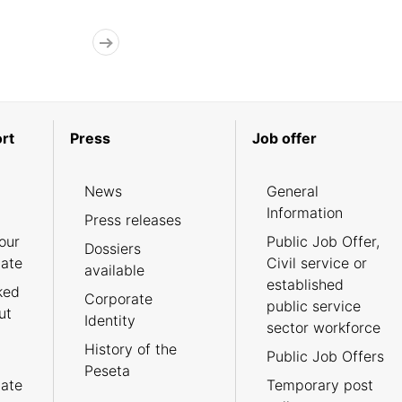
rt
Press
Job offer
News
General
Information
Press releases
our
Public Job Offer,
Dossiers
cate
Civil service or
available
established
ked
Corporate
public service
ut
Identity
sector workforce
History of the
Public Job Offers
Peseta
cate
Temporary post