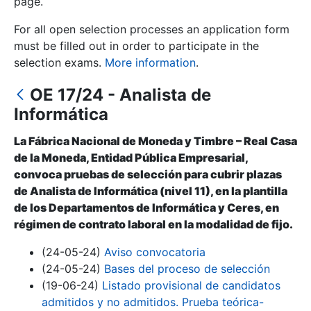
page.
For all open selection processes an application form
Show/Hide
must be filled out in order to participate in the
selection exams.
More information
.
OE 17/24 - Analista de
Informática
La Fábrica Nacional de Moneda y Timbre – Real Casa
de la Moneda, Entidad Pública Empresarial,
convoca pruebas de selección para cubrir plazas
Show/Hide
de Analista de Informática (nivel 11), en la plantilla
de los Departamentos de Informática y Ceres, en
Show/Hide
régimen de contrato laboral en la modalidad de fijo.
(24-05-24)
Aviso convocatoria
(24-05-24)
Bases del proceso de selección
Show/Hide
(19-06-24)
Listado provisional de candidatos
admitidos y no admitidos. Prueba teórica-