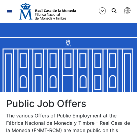
Navigation
Show/Hide
Show/Hide
Show/Hide
Show/Hide
Show/Hide
Public Job Offers
The various Offers of Public Employment at the
Show/Hide
Fábrica Nacional de Moneda y Timbre - Real Casa de
la Moneda (FNMT-RCM) are made public on this