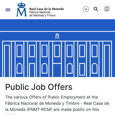
Navigation
Show/Hide
Show/Hide
Show/Hide
Show/Hide
Show/Hide
Public Job Offers
The various Offers of Public Employment at the
Show/Hide
Fábrica Nacional de Moneda y Timbre - Real Casa de
la Moneda (FNMT-RCM) are made public on this