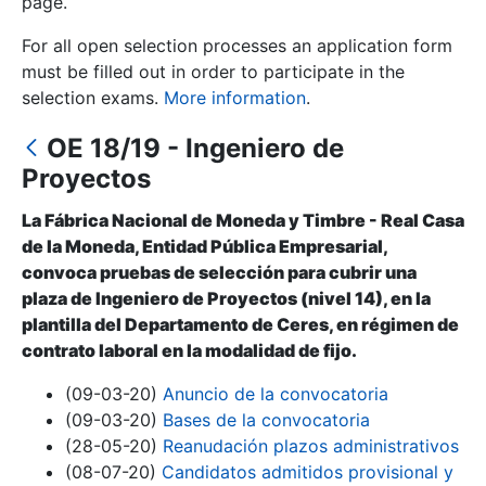
page.
For all open selection processes an application form
Show/Hide
must be filled out in order to participate in the
selection exams.
More information
.
OE 18/19 - Ingeniero de
Proyectos
La Fábrica Nacional de Moneda y Timbre - Real Casa
de la Moneda, Entidad Pública Empresarial,
convoca pruebas de selección para cubrir una
Show/Hide
plaza de Ingeniero de Proyectos (nivel 14), en la
plantilla del Departamento de Ceres, en régimen de
Show/Hide
contrato laboral en la modalidad de fijo.
(09-03-20)
Anuncio de la convocatoria
(09-03-20)
Bases de la convocatoria
Show/Hide
(28-05-20)
Reanudación plazos administrativos
(08-07-20)
Candidatos admitidos provisional y