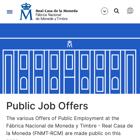
Navigation
Show/Hide
Show/Hide
Show/Hide
Show/Hide
Show/Hide
Public Job Offers
The various Offers of Public Employment at the
Show/Hide
Fábrica Nacional de Moneda y Timbre - Real Casa de
la Moneda (FNMT-RCM) are made public on this