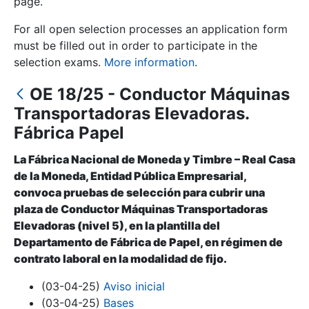
page.
For all open selection processes an application form
Show/Hide
must be filled out in order to participate in the
selection exams.
More information
.
OE 18/25 - Conductor Máquinas
Transportadoras Elevadoras.
Fábrica Papel
La Fábrica Nacional de Moneda y Timbre – Real Casa
de la Moneda, Entidad Pública Empresarial,
Show/Hide
convoca pruebas de selección para cubrir una
Show/Hide
plaza de Conductor Máquinas Transportadoras
Elevadoras (nivel 5), en la plantilla del
Departamento de Fábrica de Papel, en régimen de
contrato laboral en la modalidad de fijo.
Show/Hide
(03-04-25)
Aviso inicial
(03-04-25)
Bases