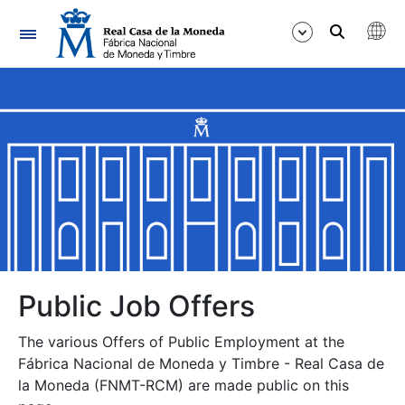
Navigation
Show/Hide
Show/Hide
Show/Hide
Show/Hide
Show/Hide
Public Job Offers
The various Offers of Public Employment at the
Show/Hide
Fábrica Nacional de Moneda y Timbre - Real Casa de
la Moneda (FNMT-RCM) are made public on this