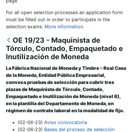
page.
For all open selection processes an application form
Show/Hide
must be filled out in order to participate in the
selection exams.
More information
.
OE 19/23 - Maquinista de
Tórculo, Contado, Empaquetado e
Inutilización de Moneda
La Fábrica Nacional de Moneda y Timbre – Real Casa
de la Moneda, Entidad Pública Empresarial,
Show/Hide
convoca pruebas de selección para cubrir tres
Show/Hide
plazas de Maquinista de Tórculo, Contado,
Empaquetado e Inutilización de Moneda (nivel 8),
en la plantilla del Departamento de Moneda, en
régimen de contrato laboral en la modalidad de fijo.
Show/Hide
(02-06-23)
Aviso convocatoria
(02-06-23)
Bases del proceso de selección