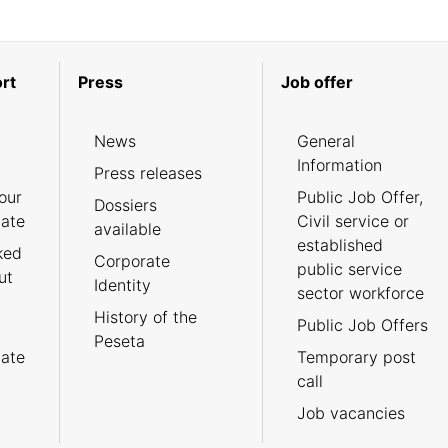
rt
Press
Job offer
News
General
Information
Press releases
our
Public Job Offer,
Dossiers
cate
Civil service or
available
established
ked
Corporate
public service
ut
Identity
sector workforce
History of the
Public Job Offers
Peseta
cate
Temporary post
call
Job vacancies