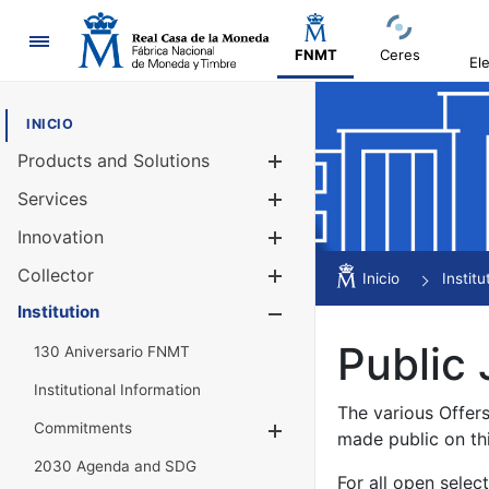
Navigation
FNMT
Ceres
El
INICIO
Products and Solutions
Show/Hide
Services
Show/Hide
Innovation
Show/Hide
Collector
Show/Hide
Inicio
Institu
Institution
Show/Hide
Public 
130 Aniversario FNMT
Institutional Information
The various Offer
Commitments
Show/Hide
made public on th
2030 Agenda and SDG
For all open selec