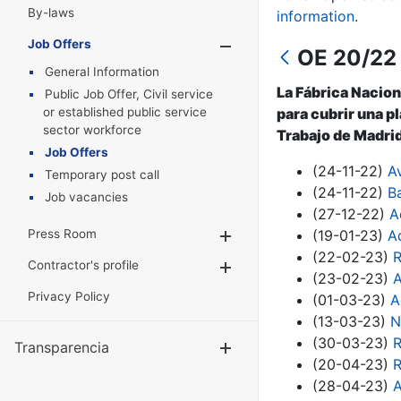
By-laws
information
.
Job Offers
Show/Hide
OE 20/22 
General Information
La Fábrica Nacion
Public Job Offer, Civil service
or established public service
para cubrir una p
sector workforce
Trabajo de Madrid
Job Offers
(24-11-22)
A
Temporary post call
(24-11-22)
B
Job vacancies
(27-12-22)
A
Press Room
(19-01-23)
A
Show/Hide
(22-02-23)
R
Contractor's profile
Show/Hide
(23-02-23)
A
Privacy Policy
(01-03-23)
A
(13-03-23)
N
(30-03-23)
R
Transparencia
Show/Hide
(20-04-23)
R
(28-04-23)
A