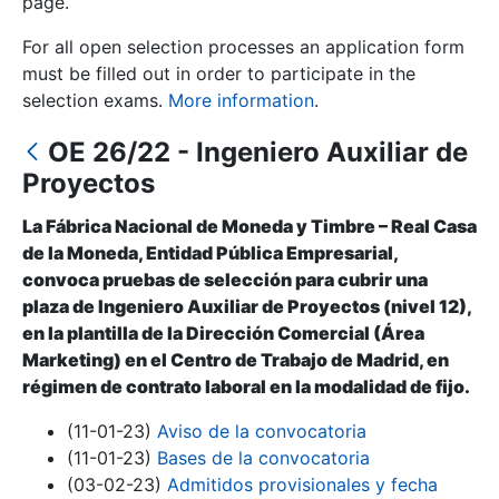
page.
For all open selection processes an application form
Show/Hide
must be filled out in order to participate in the
selection exams.
More information
.
OE 26/22 - Ingeniero Auxiliar de
Proyectos
La Fábrica Nacional de Moneda y Timbre – Real Casa
de la Moneda, Entidad Pública Empresarial,
convoca pruebas de selección para cubrir una
Show/Hide
plaza de Ingeniero Auxiliar de Proyectos (nivel 12),
en la plantilla de la Dirección Comercial (Área
Show/Hide
Marketing) en el Centro de Trabajo de Madrid, en
régimen de contrato laboral en la modalidad de fijo.
(11-01-23)
Aviso de la convocatoria
Show/Hide
(11-01-23)
Bases de la convocatoria
(03-02-23)
Admitidos provisionales y fecha