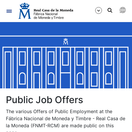
Navigation
Show/Hide
Show/Hide
Show/Hide
Show/Hide
Show/Hide
Public Job Offers
The various Offers of Public Employment at the
Show/Hide
Fábrica Nacional de Moneda y Timbre - Real Casa de
la Moneda (FNMT-RCM) are made public on this