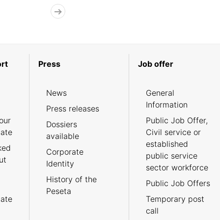
rt
Press
Job offer
News
General
Information
Press releases
our
Public Job Offer,
Dossiers
cate
Civil service or
available
established
ked
Corporate
public service
ut
Identity
sector workforce
History of the
Public Job Offers
Peseta
cate
Temporary post
call