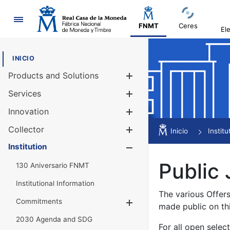
Navigation
FNMT
Ceres
El
INICIO
Products and Solutions
Show/Hide
Services
Show/Hide
Innovation
Show/Hide
Collector
Show/Hide
Inicio
Institu
Institution
Show/Hide
Public 
130 Aniversario FNMT
Institutional Information
The various Offer
Commitments
Show/Hide
made public on th
2030 Agenda and SDG
For all open selec