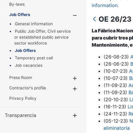
By-laws
information
.
Job Offers
Show/Hide
OE 26/23 
General Information
La Fábrica Nacion
Public Job Offer, Civil service
or established public service
para cubrir tres 
sector workforce
Mantenimiento, en
Job Offers
(26-06-23)
A
Temporary post call
(26-06-23)
B
Job vacancies
(10-07-23)
A
Press Room
(10-07-23)
B
Show/Hide
(11-09-23)
A
Contractor's profile
Show/Hide
(11-09-23)
B
Privacy Policy
(20-10-23)
L
(16-11-23)
Li
(24-11-23)
R
Transparencia
Show/Hide
(05-12-23)
N
eliminatoria