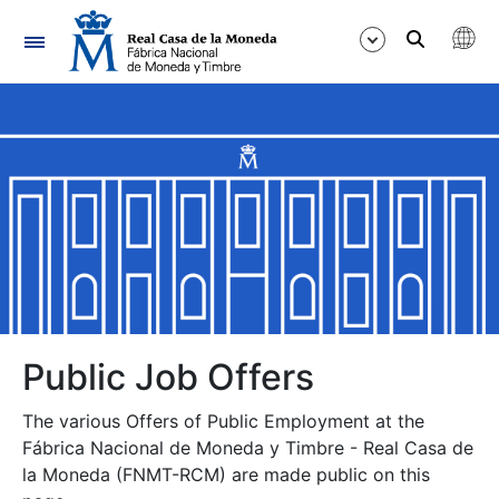
Navigation
Show/Hide
Show/Hide
Show/Hide
Show/Hide
Show/Hide
Public Job Offers
The various Offers of Public Employment at the
Show/Hide
Fábrica Nacional de Moneda y Timbre - Real Casa de
la Moneda (FNMT-RCM) are made public on this