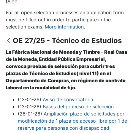
page.
For all open selection processes an application form
Show/Hide
must be filled out in order to participate in the
selection exams.
More information
.
OE 27/25 - Técnico de Estudios
La Fábrica Nacional de Moneda y Timbre – Real Casa
de la Moneda, Entidad Pública Empresarial,
convoca pruebas de selección para cubrir tres
plazas de Técnico de Estudios( nivel 11) en el
Show/Hide
Departamento de Compras, en régimen de contrato
laboral en la modalidad de fijo.
Show/Hide
(13-01-26)
Aviso de convocatoria
(13-01-26)
Bases del proceso de selección
(26-01-26)
Ampliación plazo de solicitudes por
Show/Hide
modificación de 1 plaza de acceso libre por 1 de
reserva para personas con discapacidad