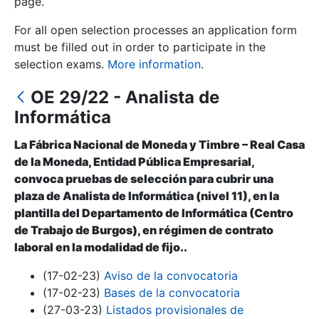
page.
For all open selection processes an application form
Show/Hide
must be filled out in order to participate in the
selection exams.
More information
.
OE 29/22 - Analista de
Informática
La Fábrica Nacional de Moneda y Timbre – Real Casa
de la Moneda, Entidad Pública Empresarial,
convoca pruebas de selección para cubrir una
Show/Hide
plaza de Analista de Informática (nivel 11), en la
plantilla del Departamento de Informática (Centro
Show/Hide
de Trabajo de Burgos), en régimen de contrato
laboral en la modalidad de fijo..
(17-02-23)
Aviso de la convocatoria
Show/Hide
(17-02-23)
Bases de la convocatoria
(27-03-23)
Listados provisionales de