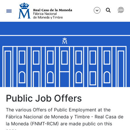
Navigation
Show/Hide
Show/Hide
Show/Hide
Show/Hide
Show/Hide
Public Job Offers
The various Offers of Public Employment at the
Show/Hide
Fábrica Nacional de Moneda y Timbre - Real Casa de
la Moneda (FNMT-RCM) are made public on this