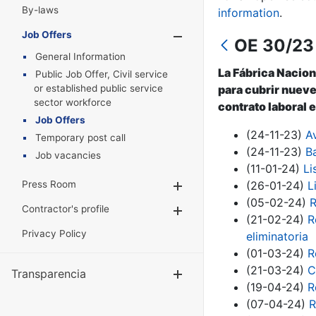
By-laws
information
.
Job Offers
Show/Hide
OE 30/23 
General Information
La Fábrica Nacion
Public Job Offer, Civil service
or established public service
para cubrir nueve
sector workforce
contrato laboral e
Job Offers
(24-11-23)
A
Temporary post call
(24-11-23)
B
Job vacancies
(11-01-24)
Li
Press Room
(26-01-24)
L
Show/Hide
(05-02-24)
R
Contractor's profile
Show/Hide
(21-02-24)
R
Privacy Policy
eliminatoria
(01-03-24)
R
(21-03-24)
C
Transparencia
Show/Hide
(19-04-24)
R
(07-04-24)
R