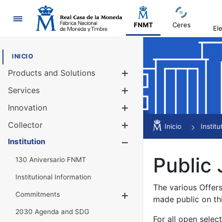
Navigation
FNMT
Ceres
El
INICIO
Products and Solutions
Show/Hide
Services
Show/Hide
Innovation
Show/Hide
Collector
Show/Hide
Inicio
Institu
Institution
Show/Hide
Public 
130 Aniversario FNMT
Institutional Information
The various Offer
Commitments
Show/Hide
made public on th
2030 Agenda and SDG
For all open selec