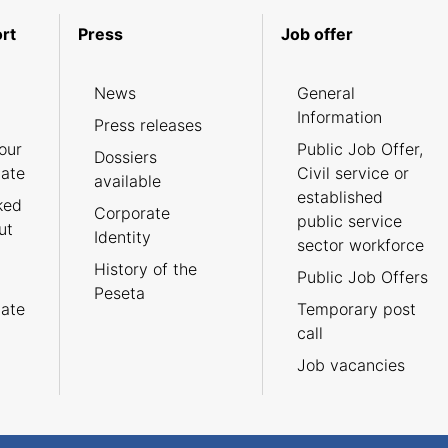
rt
Press
Job offer
News
General
Information
Press releases
our
Public Job Offer,
Dossiers
cate
Civil service or
available
established
ked
Corporate
public service
ut
Identity
sector workforce
History of the
Public Job Offers
Peseta
cate
Temporary post
call
Job vacancies