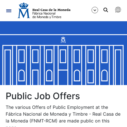
Navigation
Show/Hide
Show/Hide
Show/Hide
Show/Hide
Show/Hide
Public Job Offers
The various Offers of Public Employment at the
Show/Hide
Fábrica Nacional de Moneda y Timbre - Real Casa de
la Moneda (FNMT-RCM) are made public on this