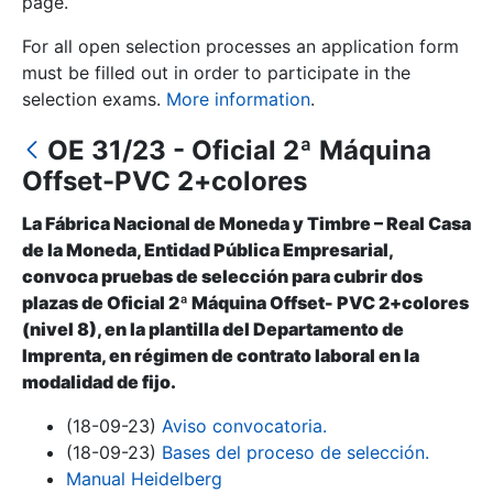
page.
For all open selection processes an application form
Show/Hide
must be filled out in order to participate in the
selection exams.
More information
.
OE 31/23 - Oficial 2ª Máquina
Offset-PVC 2+colores
La Fábrica Nacional de Moneda y Timbre – Real Casa
de la Moneda, Entidad Pública Empresarial,
convoca pruebas de selección para cubrir dos
Show/Hide
plazas de Oficial 2ª Máquina Offset- PVC 2+colores
(nivel 8), en la plantilla del Departamento de
Show/Hide
Imprenta, en régimen de contrato laboral en la
modalidad de fijo.
(18-09-23)
Aviso convocatoria.
Show/Hide
(18-09-23)
Bases del proceso de selección.
Manual Heidelberg