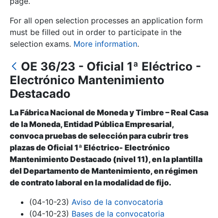
page.
For all open selection processes an application form
Show/Hide
must be filled out in order to participate in the
selection exams.
More information
.
OE 36/23 - Oficial 1ª Eléctrico -
Electrónico Mantenimiento
Destacado
La Fábrica Nacional de Moneda y Timbre – Real Casa
de la Moneda, Entidad Pública Empresarial,
Show/Hide
convoca pruebas de selección para cubrir tres
Show/Hide
plazas de Oficial 1ª Eléctrico- Electrónico
Mantenimiento Destacado (nivel 11), en la plantilla
del Departamento de Mantenimiento, en régimen
de contrato laboral en la modalidad de fijo.
Show/Hide
(04-10-23)
Aviso de la convocatoria
(04-10-23)
Bases de la convocatoria