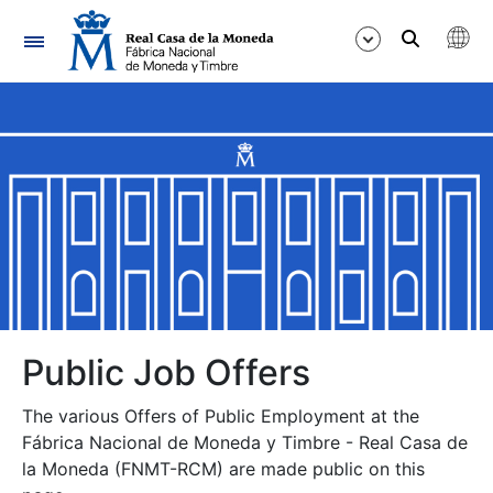
Navigation
Show/Hide
Show/Hide
Show/Hide
Show/Hide
Show/Hide
Public Job Offers
The various Offers of Public Employment at the
Show/Hide
Fábrica Nacional de Moneda y Timbre - Real Casa de
la Moneda (FNMT-RCM) are made public on this