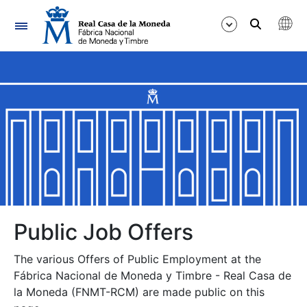
Navigation
Show/Hide
Show/Hide
Show/Hide
Show/Hide
Show/Hide
Public Job Offers
The various Offers of Public Employment at the
Show/Hide
Fábrica Nacional de Moneda y Timbre - Real Casa de
la Moneda (FNMT-RCM) are made public on this