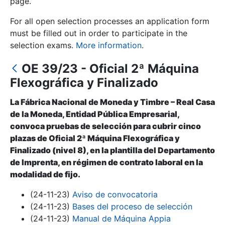
page.
For all open selection processes an application form
Show/Hide
must be filled out in order to participate in the
selection exams.
More information
.
OE 39/23 - Oficial 2ª Máquina
Flexográfica y Finalizado
La Fábrica Nacional de Moneda y Timbre – Real Casa
de la Moneda, Entidad Pública Empresarial,
convoca pruebas de selección para cubrir cinco
Show/Hide
plazas de Oficial 2ª Máquina Flexográfica y
Finalizado (nivel 8), en la plantilla del Departamento
Show/Hide
de Imprenta, en régimen de contrato laboral en la
modalidad de fijo.
(24-11-23)
Aviso de convocatoria
Show/Hide
(24-11-23)
Bases del proceso de selección
(24-11-23)
Manual de Máquina Appia