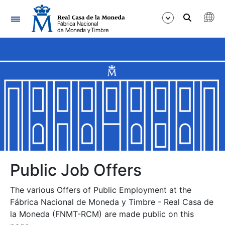
Navigation
Show/Hide
Show/Hide
Show/Hide
Show/Hide
Show/Hide
Public Job Offers
The various Offers of Public Employment at the
Show/Hide
Fábrica Nacional de Moneda y Timbre - Real Casa de
la Moneda (FNMT-RCM) are made public on this