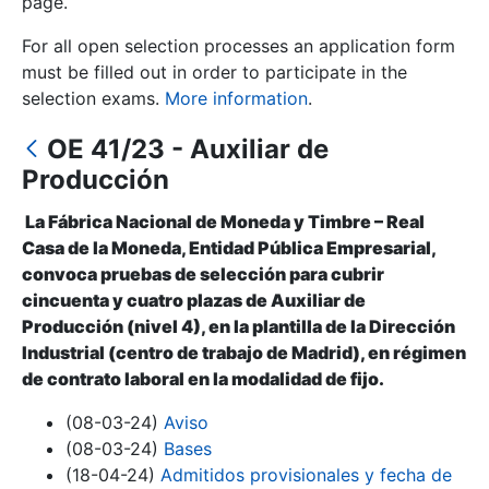
page.
For all open selection processes an application form
Show/Hide
must be filled out in order to participate in the
selection exams.
More information
.
OE 41/23 - Auxiliar de
Producción
La Fábrica Nacional de Moneda y Timbre – Real
Casa de la Moneda, Entidad Pública Empresarial,
convoca pruebas de selección para cubrir
Show/Hide
cincuenta y cuatro plazas de Auxiliar de
Producción (nivel 4), en la plantilla de la Dirección
Show/Hide
Industrial (centro de trabajo de Madrid), en régimen
de contrato laboral en la modalidad de fijo.
(08-03-24)
Aviso
Show/Hide
(08-03-24)
Bases
(18-04-24)
Admitidos provisionales y fecha de