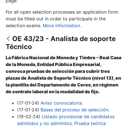
page.
For all open selection processes an application form
Show/Hide
must be filled out in order to participate in the
selection exams.
More information
.
OE 43/23 - Analista de soporte
Técnico
La Fábrica Nacional de Moneda y Timbre – Real Casa
de la Moneda, Entidad Pública Empresarial,
convoca pruebas de selección para cubrir tres
Show/Hide
plazas de Analista de Soporte Técnico (nivel 13), en
la plantilla del Departamento de Ceres, en régimen
Show/Hide
de contrato laboral en la modalidad de fijo.
(17-01-24)
Aviso convocatoria.
(17-01-24)
Bases del proceso de selección.
Show/Hide
(19-02-24)
Listado provisional de candidatos
admitidos y no admitidos. Prueba teórica