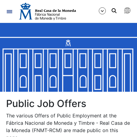
Navigation
Show/Hide
Show/Hide
Show/Hide
Show/Hide
Show/Hide
Public Job Offers
The various Offers of Public Employment at the
Show/Hide
Fábrica Nacional de Moneda y Timbre - Real Casa de
la Moneda (FNMT-RCM) are made public on this