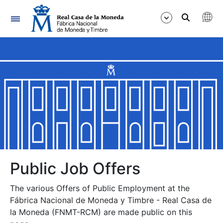
Navigation
Show/Hide
Show/Hide
Show/Hide
Show/Hide
Show/Hide
Public Job Offers
The various Offers of Public Employment at the
Show/Hide
Fábrica Nacional de Moneda y Timbre - Real Casa de
la Moneda (FNMT-RCM) are made public on this