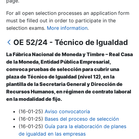
page.
For all open selection processes an application form
Show/Hide
must be filled out in order to participate in the
selection exams.
More information
.
OE 52/24 - Técnico de Igualdad
La Fábrica Nacional de Moneda y Timbre – Real Casa
de la Moneda, Entidad Pública Empresarial,
convoca pruebas de selección para cubrir una
plaza de Técnico de Igualdad (nivel 12), en la
Show/Hide
plantilla de la Secretaria General y Dirección de
Recursos Humanos, en régimen de contrato laboral
Show/Hide
en la modalidad de fijo.
(16-01-25)
Aviso convocatoria
(16-01-25)
Bases del proceso de selección
Show/Hide
(16-01-25)
Guía para la elaboración de planes
de igualdad en las empresas