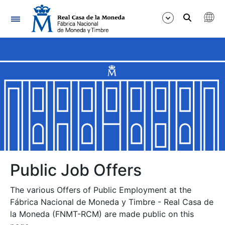
Navigation
Show/Hide
Show/Hide
Show/Hide
Show/Hide
Show/Hide
Public Job Offers
The various Offers of Public Employment at the
Show/Hide
Fábrica Nacional de Moneda y Timbre - Real Casa de
la Moneda (FNMT-RCM) are made public on this