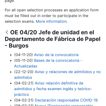
page.
For all open selection processes an application form
Show/Hide
must be filled out in order to participate in the
selection exams.
More information
.
OE 04/20 Jefe de unidad en el
Departamento de Fábrica de Papel
- Burgos
(04-11-20)
Aviso de la convocatoria
(05-11-20)
Bases de la convocatoria -
Show/Hide
Actualizadas
Show/Hide
(22-12-20)
Aviso y relaciones de admitidos y no
admitidos
(04-02-21)
Aviso relación definitiva de
admitidos y fecha examen inglés y teórico-
Show/Hide
práctico
(04-02-21)
Declaración responsable COVID-19
(08-02-21)
Nueva "Declaración responsable