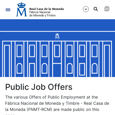
Navigation
Show/Hide
Show/Hide
Show/Hide
Show/Hide
Show/Hide
Public Job Offers
The various Offers of Public Employment at the
Show/Hide
Fábrica Nacional de Moneda y Timbre - Real Casa de
la Moneda (FNMT-RCM) are made public on this