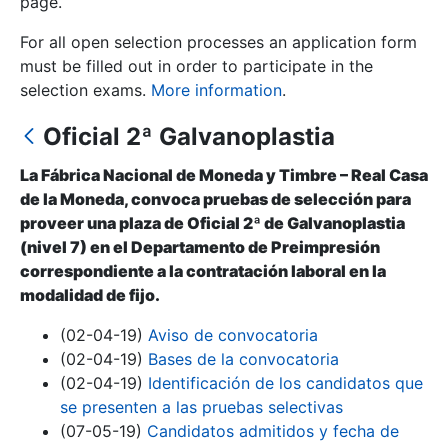
page.
For all open selection processes an application form
Show/Hide
must be filled out in order to participate in the
selection exams.
More information
.
Oficial 2ª Galvanoplastia
La Fábrica Nacional de Moneda y Timbre – Real Casa
de la Moneda, convoca pruebas de selección para
proveer una plaza de Oficial 2ª de Galvanoplastia
(nivel 7) en el Departamento de Preimpresión
Show/Hide
correspondiente a la contratación laboral en la
modalidad de fijo.
Show/Hide
(02-04-19)
Aviso de convocatoria
(02-04-19)
Bases de la convocatoria
(02-04-19)
Identificación de los candidatos que
Show/Hide
se presenten a las pruebas selectivas
(07-05-19)
Candidatos admitidos y fecha de