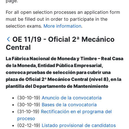
page.
For all open selection processes an application form
Show/Hide
must be filled out in order to participate in the
selection exams.
More information
.
OE 11/19 - Oficial 2ª Mecánico
Central
La Fábrica Nacional de Moneda y Timbre – Real Casa
de la Moneda, Entidad Pública Empresarial,
convoca pruebas de selección para cubrir una
Show/Hide
plaza de Oficial 2ª Mecánico Central (nivel 8), en la
plantilla del Departamento de Mantenimiento
Show/Hide
(30-10-19)
Anuncio de la convocatoria
(30-10-19)
Bases de la convocatoria
(31-10-19)
Rectificación en el programa del
Show/Hide
proceso
(02-12-19)
Listado provisional de candidatos