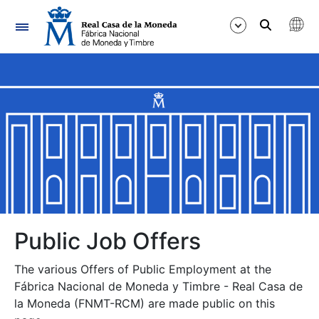
Navigation
Show/Hide
Show/Hide
Show/Hide
Show/Hide
Show/Hide
Public Job Offers
The various Offers of Public Employment at the
Show/Hide
Fábrica Nacional de Moneda y Timbre - Real Casa de
la Moneda (FNMT-RCM) are made public on this