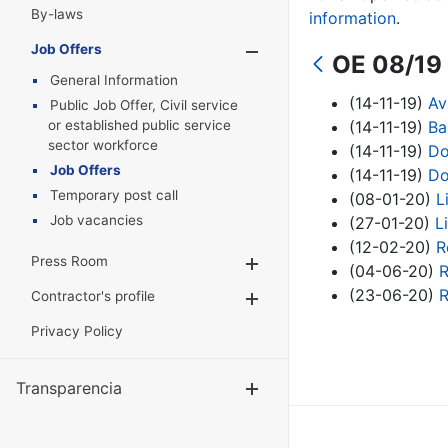
By-laws
information
.
Job Offers
Show/Hide
OE 08/19 
General Information
(14-11-19)
Av
Public Job Offer, Civil service
or established public service
(14-11-19)
Ba
sector workforce
(14-11-19)
Do
Job Offers
(14-11-19)
Do
Temporary post call
(08-01-20)
L
Job vacancies
(27-01-20)
L
(12-02-20)
R
Press Room
Show/Hide
(04-06-20)
R
(23-06-20)
R
Contractor's profile
Show/Hide
Privacy Policy
Transparencia
Show/Hide