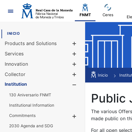
Navigation
FNMT
Ceres
El
INICIO
Products and Solutions
Show/Hide
Services
Show/Hide
Innovation
Show/Hide
Collector
Show/Hide
Inicio
Institu
Institution
Show/Hide
Public 
130 Aniversario FNMT
Institutional Information
The various Offer
Commitments
Show/Hide
made public on th
2030 Agenda and SDG
For all open selec