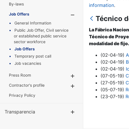
By-laws
information
.
Job Offers
Show/Hide
Técnico d
General Information
La Fábrica Nacion
Public Job Offer, Civil service
or established public service
Técnico de Proyec
sector workforce
modalidad de fijo
Job Offers
(02-04-19)
A
Temporary post call
(02-04-19)
B
Job vacancies
(02-04-19)
I
Press Room
(07-05-19)
C
Show/Hide
(27-05-19)
C
Contractor's profile
Show/Hide
(05-07-19)
R
Privacy Policy
(23-07-19)
R
Transparencia
Show/Hide