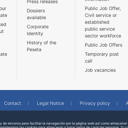
Press releases
our
Public Job Offer,
Dossiers
cate
Civil service or
available
established
ked
Corporate
public service
ut
Identity
sector workforce
History of the
Public Job Offers
Peseta
cate
Temporary post
call
Job vacancies
Contact
Legal Notice
Privacy policy
A
 de terceros para facilitar la navegación por la página web así como almacenar 
 empleamos las cookies para almacenar o tratar datos de carácter personal. Si 