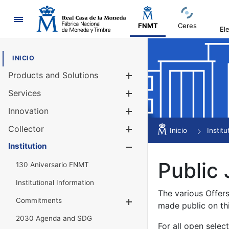
Navigation
FNMT
Ceres
El
INICIO
Products and Solutions
Show/Hide
Services
Show/Hide
Innovation
Show/Hide
Collector
Show/Hide
Inicio
Institu
Institution
Show/Hide
Public 
130 Aniversario FNMT
Institutional Information
The various Offer
Commitments
Show/Hide
made public on th
2030 Agenda and SDG
For all open selec