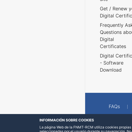
Get / Renew y
Digital Certifi
Frequently As
Questions abo
Digital
Certificates
Digital Certifi
- Software
Download
FAQs
INFORMACIÓN SOBRE COOKIES
La página Web de la FNMT-RCM utiliza cookies propias y
seleccionadas por el usuario durante su navegación. No