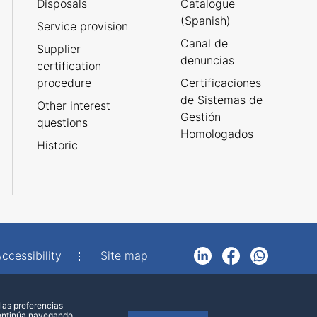
Disposals
Catalogue
(Spanish)
Service provision
Canal de
Supplier
denuncias
certification
procedure
Certificaciones
de Sistemas de
Other interest
Gestión
questions
Homologados
Historic
ccessibility
Site map
LinkedIn
Facebook
WhatsApp
las preferencias
continúa navegando,