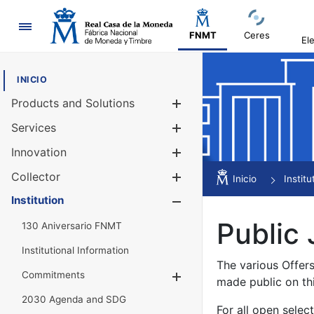
Navigation
FNMT
Ceres
El
INICIO
Products and Solutions
Show/Hide
Services
Show/Hide
Innovation
Show/Hide
Collector
Show/Hide
Inicio
Institu
Institution
Show/Hide
Public 
130 Aniversario FNMT
Institutional Information
The various Offer
Commitments
Show/Hide
made public on th
2030 Agenda and SDG
For all open selec