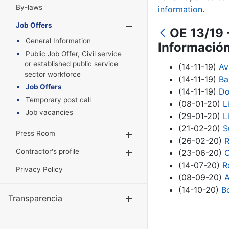
By-laws
information
.
Job Offers
Show/Hide
OE 13/19 
General Information
Informació
Public Job Offer, Civil service
or established public service
(14-11-19)
Av
sector workforce
(14-11-19)
Ba
Job Offers
(14-11-19)
Do
Temporary post call
(08-01-20)
L
Job vacancies
(29-01-20)
L
(21-02-20)
S
Press Room
Show/Hide
(26-02-20)
R
Contractor's profile
(23-06-20)
C
Show/Hide
(14-07-20)
R
Privacy Policy
(08-09-20)
A
(14-10-20)
B
Transparencia
Show/Hide