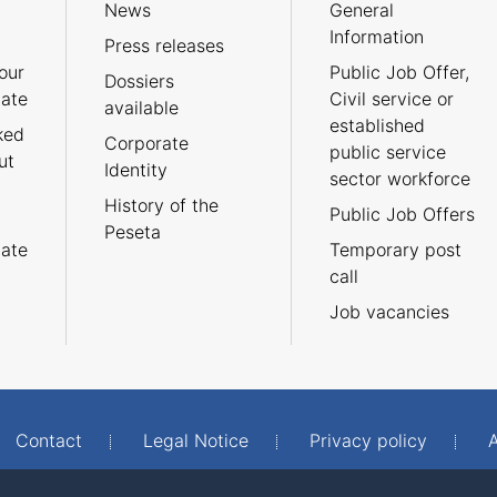
News
General
Information
Press releases
our
Public Job Offer,
Dossiers
cate
Civil service or
available
established
ked
Corporate
public service
ut
Identity
sector workforce
History of the
Public Job Offers
Peseta
cate
Temporary post
call
Job vacancies
Contact
Legal Notice
Privacy policy
A