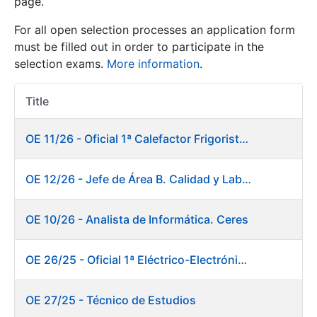
page.
For all open selection processes an application form
Show/Hide
must be filled out in order to participate in the
selection exams.
More information
.
Title
Item Act
OE 11/26 - Oficial 1ª Calefactor Frigorista. Fábrica de Papel
OE 12/26 - Jefe de Área B. Calidad y Laboratorio
Show/Hide
Show/Hide
OE 10/26 - Analista de Informática. Ceres
OE 26/25 - Oficial 1ª Eléctrico-Electrónico. Fábrica de Papel
Show/Hide
OE 27/25 - Técnico de Estudios