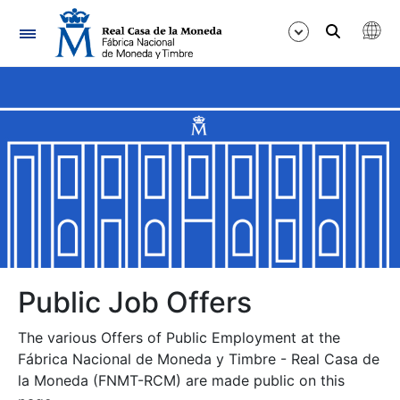
Navigation
Show/Hide
Show/Hide
Show/Hide
Show/Hide
Show/Hide
Public Job Offers
The various Offers of Public Employment at the
Show/Hide
Fábrica Nacional de Moneda y Timbre - Real Casa de
la Moneda (FNMT-RCM) are made public on this