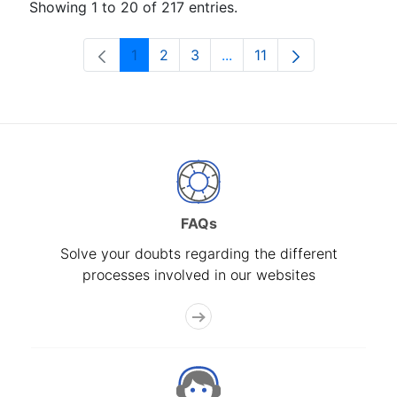
Showing 1 to 20 of 217 entries.
1
2
3
...
11
Page
Page
Page
Intermediate Pages Use T
Page
FAQs
Solve your doubts regarding the different
processes involved in our websites