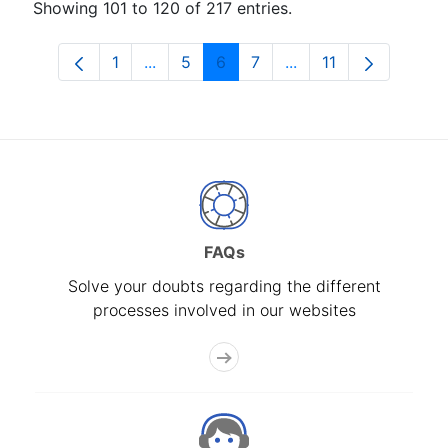
Showing 101 to 120 of 217 entries.
1
...
5
6
7
...
11
Page
Intermediate Pages Use TAB to navigat
Page
Page
Page
Intermediate Pages 
Page
FAQs
Solve your doubts regarding the different
processes involved in our websites