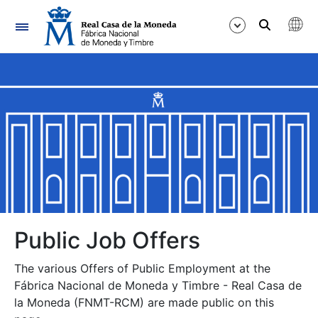
Navigation
Show/Hide
Show/Hide
Show/Hide
Show/Hide
Show/Hide
Public Job Offers
The various Offers of Public Employment at the
Show/Hide
Fábrica Nacional de Moneda y Timbre - Real Casa de
la Moneda (FNMT-RCM) are made public on this