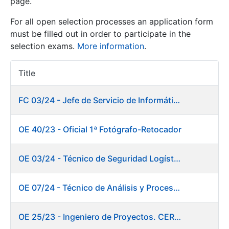
page.
For all open selection processes an application form
Show/Hide
must be filled out in order to participate in the
selection exams.
More information
.
Title
Item Act
FC 03/24 - Jefe de Servicio de Informática de Gestión y Procesos
OE 40/23 - Oficial 1ª Fotógrafo-Retocador
Show/Hide
Show/Hide
OE 03/24 - Técnico de Seguridad Logística
OE 07/24 - Técnico de Análisis y Procesos de Laboratorio
Show/Hide
OE 25/23 - Ingeniero de Proyectos. CERES