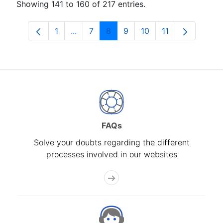
Showing 141 to 160 of 217 entries.
1
...
7
8
9
10
11
Page
Intermediate Pages Use TAB to navigat
Page
Page
Page
Page
Page
FAQs
Solve your doubts regarding the different
processes involved in our websites