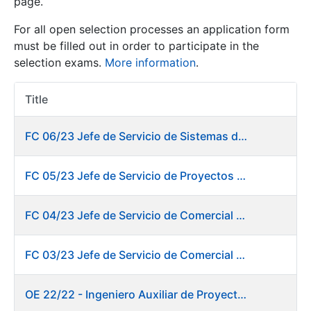
page.
For all open selection processes an application form
Show/Hide
must be filled out in order to participate in the
selection exams.
More information
.
Title
Item Act
FC 06/23 Jefe de Servicio de Sistemas de Información de Fábrica de Papel
FC 05/23 Jefe de Servicio de Proyectos Digitales
Show/Hide
Show/Hide
FC 04/23 Jefe de Servicio de Comercial de Productos Gráficos
FC 03/23 Jefe de Servicio de Comercial de Documentos de Identificación y Tarjetas y Servicios Digitales
Show/Hide
OE 22/22 - Ingeniero Auxiliar de Proyectos. DIT