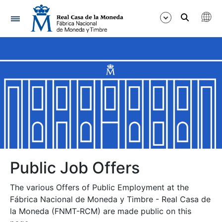
Navigation
Show/Hide
Show/Hide
Show/Hide
Show/Hide
Show/Hide
Public Job Offers
The various Offers of Public Employment at the
Show/Hide
Fábrica Nacional de Moneda y Timbre - Real Casa de
la Moneda (FNMT-RCM) are made public on this