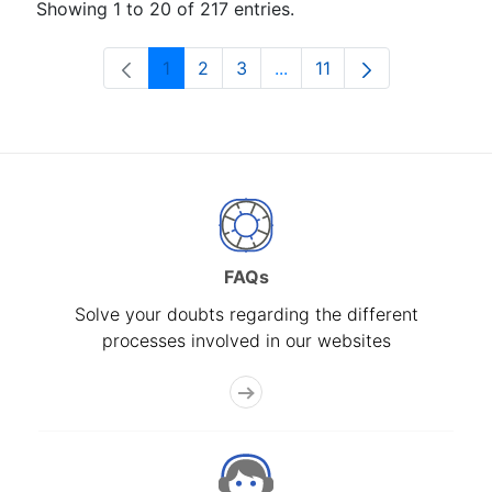
Showing 1 to 20 of 217 entries.
1
2
3
...
11
Page
Page
Page
Intermediate Pages Use T
Page
FAQs
Solve your doubts regarding the different
processes involved in our websites