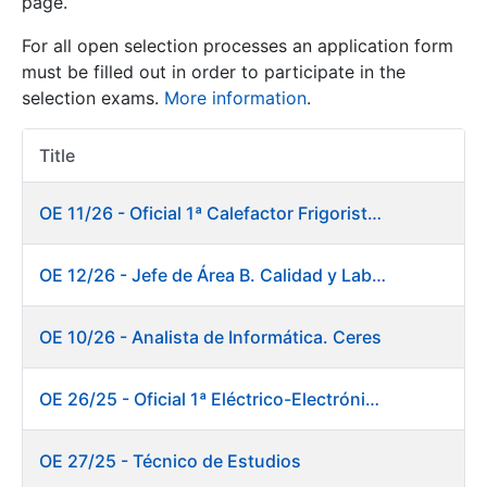
page.
For all open selection processes an application form
Show/Hide
must be filled out in order to participate in the
selection exams.
More information
.
Title
Item Act
OE 11/26 - Oficial 1ª Calefactor Frigorista. Fábrica de Papel
OE 12/26 - Jefe de Área B. Calidad y Laboratorio
Show/Hide
Show/Hide
OE 10/26 - Analista de Informática. Ceres
OE 26/25 - Oficial 1ª Eléctrico-Electrónico. Fábrica de Papel
Show/Hide
OE 27/25 - Técnico de Estudios