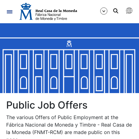
Navigation
Show/Hide
Show/Hide
Show/Hide
Show/Hide
Show/Hide
Public Job Offers
The various Offers of Public Employment at the
Show/Hide
Fábrica Nacional de Moneda y Timbre - Real Casa de
la Moneda (FNMT-RCM) are made public on this