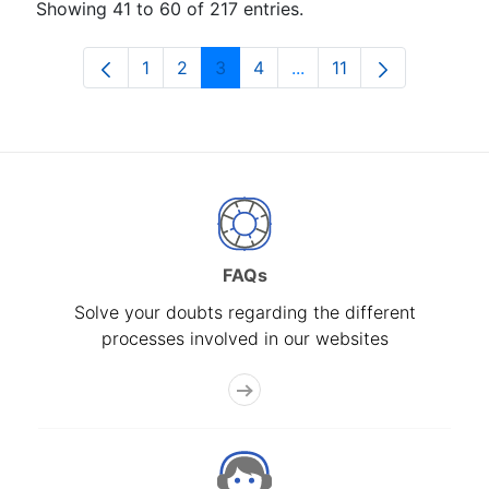
Showing 41 to 60 of 217 entries.
1
2
3
4
...
11
Page
Page
Page
Page
Intermediate Pages Use
Page
FAQs
Solve your doubts regarding the different
processes involved in our websites