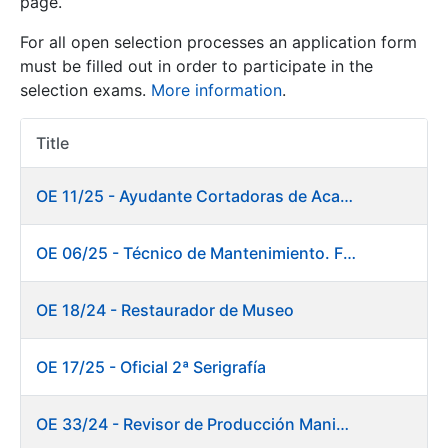
page.
For all open selection processes an application form
Show/Hide
must be filled out in order to participate in the
selection exams.
More information
.
Title
Item Act
OE 11/25 - Ayudante Cortadoras de Acabados. Fábrica Papel
OE 06/25 - Técnico de Mantenimiento. Fábrica Papel
Show/Hide
Show/Hide
OE 18/24 - Restaurador de Museo
OE 17/25 - Oficial 2ª Serigrafía
Show/Hide
OE 33/24 - Revisor de Producción Manipulado Timbre