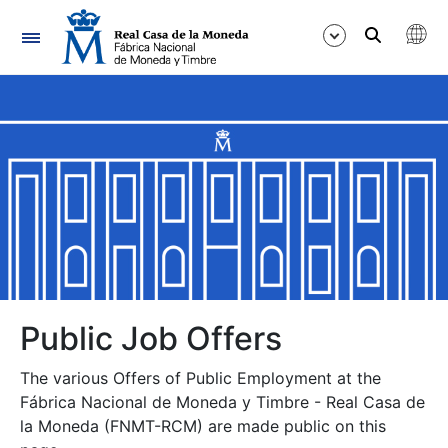
Navigation
Show/Hide
Show/Hide
Show/Hide
Show/Hide
Show/Hide
Public Job Offers
The various Offers of Public Employment at the
Show/Hide
Fábrica Nacional de Moneda y Timbre - Real Casa de
la Moneda (FNMT-RCM) are made public on this