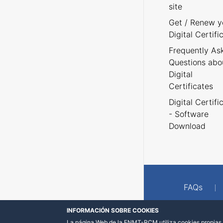
site
Get / Renew y
Digital Certifi
Frequently As
Questions abo
Digital
Certificates
Digital Certifi
- Software
Download
FAQs
INFORMACIÓN SOBRE COOKIES
La página Web de la FNMT-RCM utiliza cookies propias y