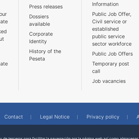
Information
Press releases
our
Public Job Offer,
Dossiers
cate
Civil service or
available
established
ked
Corporate
public service
ut
Identity
sector workforce
History of the
Public Job Offers
Peseta
cate
Temporary post
call
Job vacancies
Contact
Legal Notice
Privacy policy
A
 de terceros para facilitar la navegación por la página web así como almacenar 