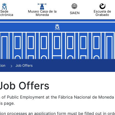
Sede
Museo Casa de la
Escuela de
SIAEN
ectrónica
Moneda
Grabado
tion
Job Offers
Job Offers
s of Public Employment at the Fábrica Nacional de Moned
is page.
tion processes an application form must be filled out in ord