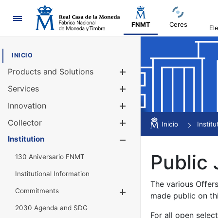
Navigation
FNMT
Ceres
El
INICIO
Products and Solutions
Show/Hide
Services
Show/Hide
Innovation
Show/Hide
Collector
Show/Hide
Inicio
Institu
Institution
Show/Hide
Public 
130 Aniversario FNMT
Institutional Information
The various Offer
Commitments
Show/Hide
made public on th
2030 Agenda and SDG
For all open selec