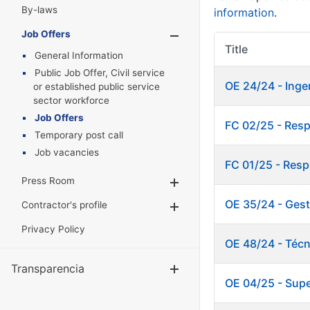
By-laws
information
.
Job Offers
Show/Hide
Title
General Information
Public Job Offer, Civil service
OE 24/24 - Inge
or established public service
sector workforce
Job Offers
FC 02/25 - Res
Temporary post call
Job vacancies
FC 01/25 - Resp
Press Room
Show/Hide
OE 35/24 - Gest
Contractor's profile
Show/Hide
Privacy Policy
OE 48/24 - Técn
Transparencia
Show/Hide
OE 04/25 - Supe