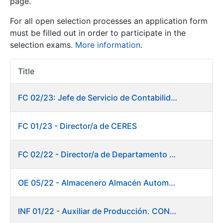
page.
For all open selection processes an application form
Show/Hide
must be filled out in order to participate in the
selection exams.
More information
.
Title
Item Act
FC 02/23: Jefe de Servicio de Contabilidad
FC 01/23 - Director/a de CERES
Show/Hide
Show/Hide
FC 02/22 - Director/a de Departamento de Fábrica de Papel en Burgos
OE 05/22 - Almacenero Almacén Automático
Show/Hide
INF 01/22 - Auxiliar de Producción. CONSOLIDACIÓN EMPLEO TEMPORAL