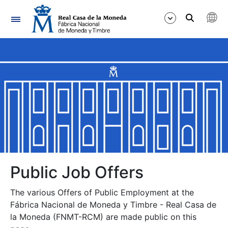
Navigation
Show/Hide
Show/Hide
Show/Hide
Show/Hide
Show/Hide
Public Job Offers
The various Offers of Public Employment at the
Show/Hide
Fábrica Nacional de Moneda y Timbre - Real Casa de
la Moneda (FNMT-RCM) are made public on this