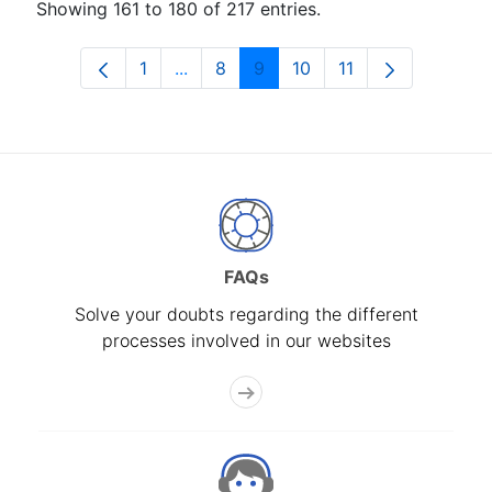
Showing 161 to 180 of 217 entries.
1
...
8
9
10
11
Page
Intermediate Pages Use TAB to navig
Page
Page
Page
Page
FAQs
Solve your doubts regarding the different
processes involved in our websites