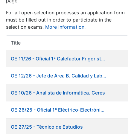
page.
For all open selection processes an application form
Show/Hide
must be filled out in order to participate in the
selection exams.
More information
.
Title
Item Act
OE 11/26 - Oficial 1ª Calefactor Frigorista. Fábrica de Papel
OE 12/26 - Jefe de Área B. Calidad y Laboratorio
Show/Hide
Show/Hide
OE 10/26 - Analista de Informática. Ceres
OE 26/25 - Oficial 1ª Eléctrico-Electrónico. Fábrica de Papel
Show/Hide
OE 27/25 - Técnico de Estudios