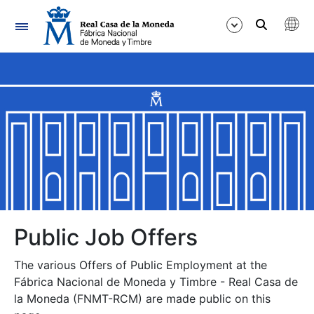
Navigation
Show/Hide
Show/Hide
Show/Hide
Show/Hide
Show/Hide
Public Job Offers
The various Offers of Public Employment at the
Show/Hide
Fábrica Nacional de Moneda y Timbre - Real Casa de
la Moneda (FNMT-RCM) are made public on this