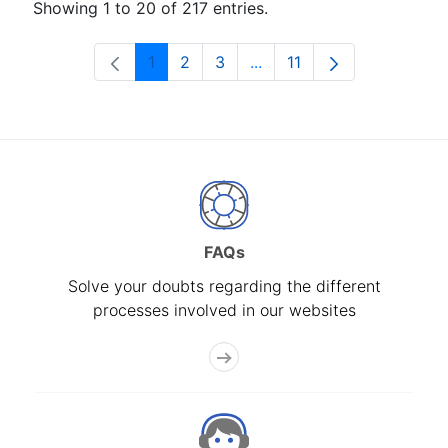
Showing 1 to 20 of 217 entries.
1
2
3
...
11
Page
Page
Page
Intermediate Pages Use T
Page
FAQs
Solve your doubts regarding the different
processes involved in our websites